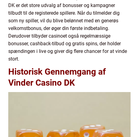
DK er det store udvalg af bonusser og kampagner
tilbudt til de registerede spillere. Når du tilmelder dig
som ny spiller, vil du blive belønnet med en generøs
velkomstbonus, der øger din første indbetaling.
Derudover tilbyder casinoet også regelmæssige
bonusser, cashback-tilbud og gratis spins, der holder
spændingen i live og giver dig flere chancer for at vinde
stort.
Historisk Gennemgang af
Vinder Casino DK