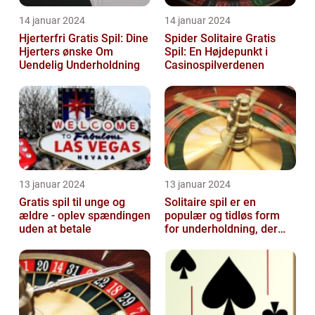
14 januar 2024
14 januar 2024
Hjerterfri Gratis Spil: Dine
Spider Solitaire Gratis
Hjerters ønske Om
Spil: En Højdepunkt i
Uendelig Underholdning
Casinospilverdenen
13 januar 2024
13 januar 2024
Gratis spil til unge og
Solitaire spil er en
ældre - oplev spændingen
populær og tidløs form
uden at betale
for underholdning, der
har tiltrukket spillere i
årtier...