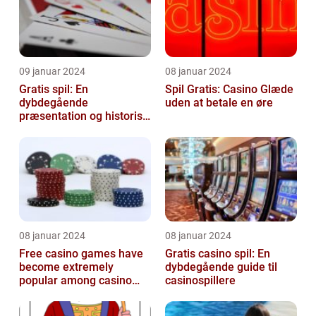
09 januar 2024
08 januar 2024
Gratis spil: En
Spil Gratis: Casino Glæde
dybdegående
uden at betale en øre
præsentation og historisk
gennemgang
08 januar 2024
08 januar 2024
Free casino games have
Gratis casino spil: En
become extremely
dybdegående guide til
popular among casino
casinospillere
enthusiasts