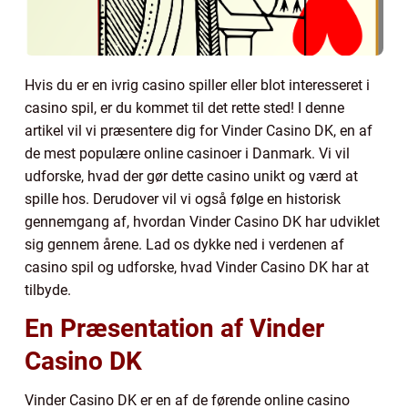
Hvis du er en ivrig casino spiller eller blot interesseret i
casino spil, er du kommet til det rette sted! I denne
artikel vil vi præsentere dig for Vinder Casino DK, en af
de mest populære online casinoer i Danmark. Vi vil
udforske, hvad der gør dette casino unikt og værd at
spille hos. Derudover vil vi også følge en historisk
gennemgang af, hvordan Vinder Casino DK har udviklet
sig gennem årene. Lad os dykke ned i verdenen af
casino spil og udforske, hvad Vinder Casino DK har at
tilbyde.
En Præsentation af Vinder
Casino DK
Vinder Casino DK er en af de førende online casino