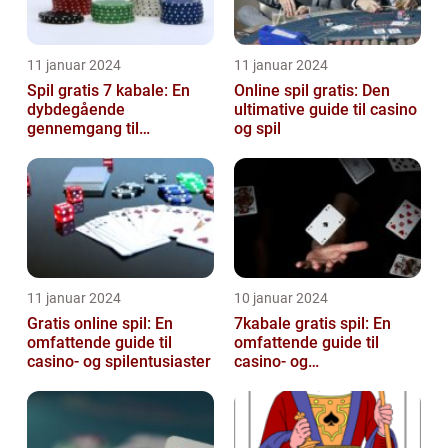
11 januar 2024
11 januar 2024
Spil gratis 7 kabale: En
Online spil gratis: Den
dybdegående
ultimative guide til casino
gennemgang til
og spil
casinospil-entusiaster
11 januar 2024
10 januar 2024
Gratis online spil: En
7kabale gratis spil: En
omfattende guide til
omfattende guide til
casino- og spilentusiaster
casino- og
kabaleentusiaster