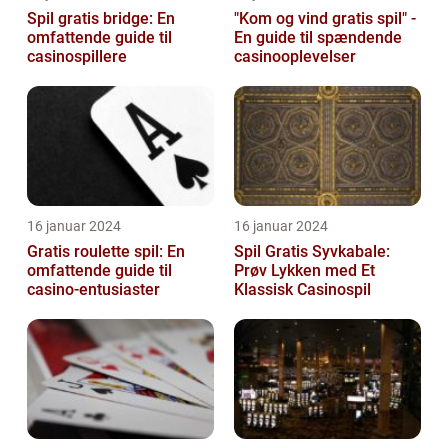
Spil gratis bridge: En
"Kom og vind gratis spil" -
omfattende guide til
En guide til spændende
casinospillere
casinooplevelser
16 januar 2024
16 januar 2024
Gratis roulette spil: En
Spil Gratis Syvkabale:
omfattende guide til
Prøv Lykken med Et
casino-entusiaster
Klassisk Casinospil