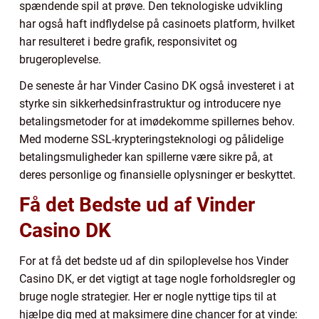
spændende spil at prøve. Den teknologiske udvikling
har også haft indflydelse på casinoets platform, hvilket
har resulteret i bedre grafik, responsivitet og
brugeroplevelse.
De seneste år har Vinder Casino DK også investeret i at
styrke sin sikkerhedsinfrastruktur og introducere nye
betalingsmetoder for at imødekomme spillernes behov.
Med moderne SSL-krypteringsteknologi og pålidelige
betalingsmuligheder kan spillerne være sikre på, at
deres personlige og finansielle oplysninger er beskyttet.
Få det Bedste ud af Vinder
Casino DK
For at få det bedste ud af din spiloplevelse hos Vinder
Casino DK, er det vigtigt at tage nogle forholdsregler og
bruge nogle strategier. Her er nogle nyttige tips til at
hjælpe dig med at maksimere dine chancer for at vinde: