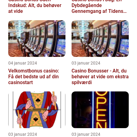
Indskud: Alt, du behøver
Dybdegående
at vide
Gennemgang af Tidens
Udvikling
04 januar 2024
03 januar 2024
Velkomstbonus casino:
Casino Bonusser - Alt, du
Få det bedste ud af din
behøver at vide om ekstra
casinostart
spilværdi
03 januar 2024
03 januar 2024