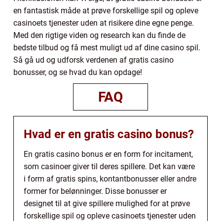
en fantastisk måde at prøve forskellige spil og opleve
casinoets tjenester uden at risikere dine egne penge.
Med den rigtige viden og research kan du finde de
bedste tilbud og få mest muligt ud af dine casino spil.
Så gå ud og udforsk verdenen af gratis casino
bonusser, og se hvad du kan opdage!
FAQ
Hvad er en gratis casino bonus?
En gratis casino bonus er en form for incitament,
som casinoer giver til deres spillere. Det kan være
i form af gratis spins, kontantbonusser eller andre
former for belønninger. Disse bonusser er
designet til at give spillere mulighed for at prøve
forskellige spil og opleve casinoets tjenester uden