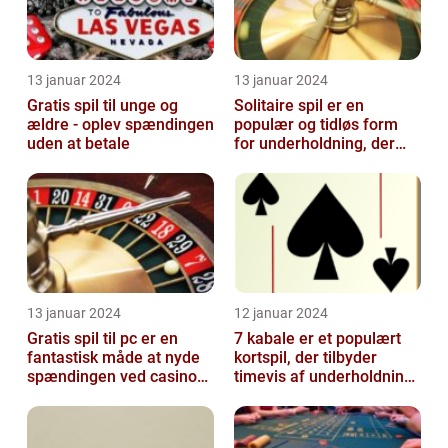
13 januar 2024
13 januar 2024
Gratis spil til unge og
Solitaire spil er en
ældre - oplev spændingen
populær og tidløs form
uden at betale
for underholdning, der
har tiltrukket spillere i
årtier...
13 januar 2024
12 januar 2024
Gratis spil til pc er en
7 kabale er et populært
fantastisk måde at nyde
kortspil, der tilbyder
spændingen ved casino
timevis af underholdning
spil uden at skulle bruge
for alle, der er
din...
interessere...