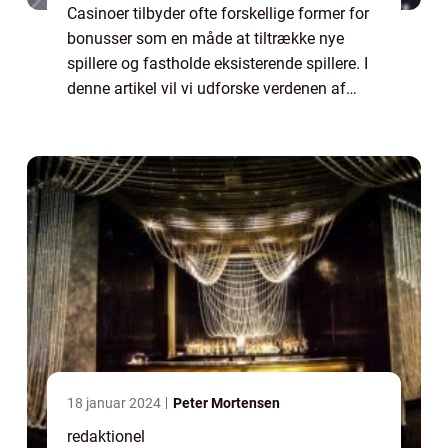
Casinoer tilbyder ofte forskellige former for
bonusser som en måde at tiltrække nye
spillere og fastholde eksisterende spillere. I
denne artikel vil vi udforske verdenen af
gratis casino bonusser, og hvad der er vigtigt
at vide for dig, der er intere...
18 januar 2024
Peter Mortensen
redaktionel