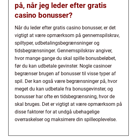
på, når jeg leder efter gratis
casino bonusser?
Når du leder efter gratis casino bonusser, er det
vigtigt at være opmærksom på gennemspilskrav,
spiltyper, udbetalingsbegrænsninger og
tidsbegrænsninger. Gennemspilskrav angiver,
hvor mange gange du skal spille bonusbeløbet,
før du kan udbetale gevinster. Nogle casinoer
begrænser brugen af bonusser til visse typer af
spil. Der kan også være begrænsninger på, hvor
meget du kan udbetale fra bonusgevinster, og
bonusser har ofte en tidsbegrænsning, hvor de
skal bruges. Det er vigtigt at være opmærksom på
disse faktorer for at undgå ubehagelige
overraskelser og maksimere din spilleoplevelse.