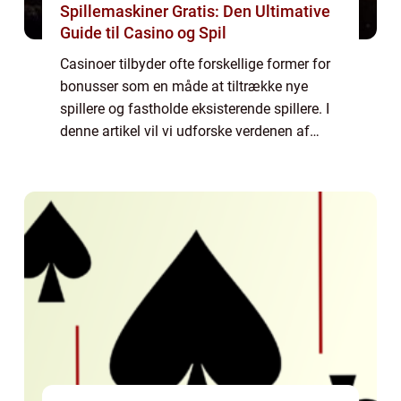
Spillemaskiner Gratis: Den Ultimative
Guide til Casino og Spil
Casinoer tilbyder ofte forskellige former for
bonusser som en måde at tiltrække nye
spillere og fastholde eksisterende spillere. I
denne artikel vil vi udforske verdenen af
gratis casino bonusser, og hvad der er vigtigt
at vide for dig, der er intere...