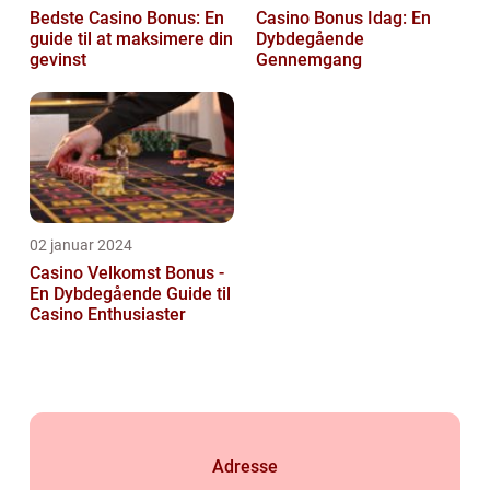
Bedste Casino Bonus: En
Casino Bonus Idag: En
guide til at maksimere din
Dybdegående
gevinst
Gennemgang
02 januar 2024
Casino Velkomst Bonus -
En Dybdegående Guide til
Casino Enthusiaster
Adresse