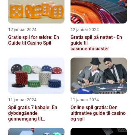
12 januar 2024
12 januar 2024
Gratis spil for ældre: En
Gratis spil på nettet - En
Guide til Casino Spil
guide til
casinoentusiaster
11 januar 2024
11 januar 2024
Spil gratis 7 kabale: En
Online spil gratis: Den
dybdegående
ultimative guide til casino
gennemgang til
og spil
casinospil-entusiaster