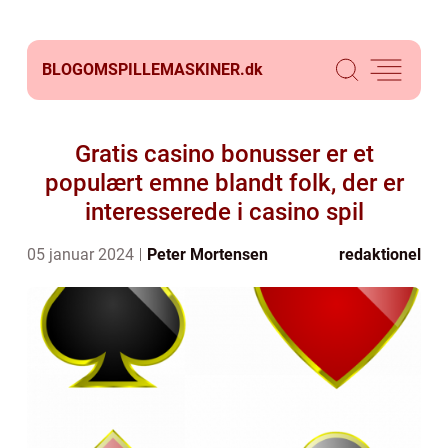
BLOGOMSPILLEMASKINER.
dk
Gratis casino bonusser er et
populært emne blandt folk, der er
interesserede i casino spil
05 januar 2024
Peter Mortensen
redaktionel