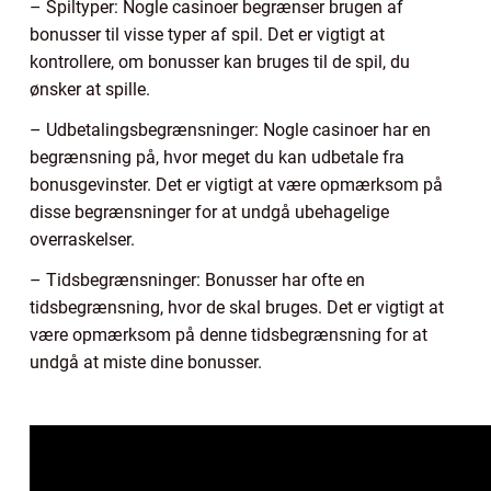
– Spiltyper: Nogle casinoer begrænser brugen af
bonusser til visse typer af spil. Det er vigtigt at
kontrollere, om bonusser kan bruges til de spil, du
ønsker at spille.
– Udbetalingsbegrænsninger: Nogle casinoer har en
begrænsning på, hvor meget du kan udbetale fra
bonusgevinster. Det er vigtigt at være opmærksom på
disse begrænsninger for at undgå ubehagelige
overraskelser.
– Tidsbegrænsninger: Bonusser har ofte en
tidsbegrænsning, hvor de skal bruges. Det er vigtigt at
være opmærksom på denne tidsbegrænsning for at
undgå at miste dine bonusser.