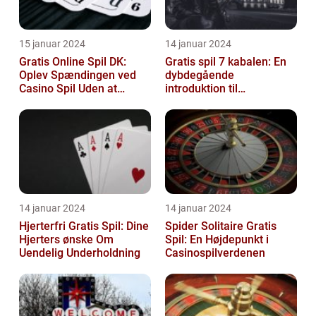
15 januar 2024
14 januar 2024
Gratis Online Spil DK:
Gratis spil 7 kabalen: En
Oplev Spændingen ved
dybdegående
Casino Spil Uden at
introduktion til
Brænde en Formue
vigtigheden af casinospil
14 januar 2024
14 januar 2024
Hjerterfri Gratis Spil: Dine
Spider Solitaire Gratis
Hjerters ønske Om
Spil: En Højdepunkt i
Uendelig Underholdning
Casinospilverdenen