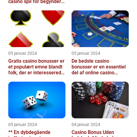
casino spil for begyndere
og erfarne
05 januar 2024
05 januar 2024
Gratis casino bonusser er
De bedste casino
et populært emne blandt
bonusser er en essentiel
folk, der er interesserede
del af online casino
i casino spil
spiloplevelsen
05 januar 2024
04 januar 2024
** En dybdegående
Casino Bonus Uden