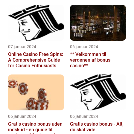
spil
providing players with an
excitin...
07 januar 2024
06 januar 2024
Online Casino Free Spins:
** Velkommen til
A Comprehensive Guide
verdenen af bonus
for Casino Enthusiasts
casino**
06 januar 2024
06 januar 2024
Gratis casino bonus uden
Gratis casino bonus - Alt,
indskud - en guide til
du skal vide