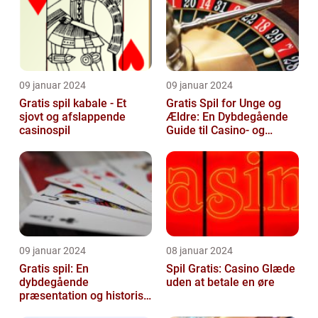
09 januar 2024
09 januar 2024
Gratis spil kabale - Et
Gratis Spil for Unge og
sjovt og afslappende
Ældre: En Dybdegående
casinospil
Guide til Casino- og
Spilverdenen
09 januar 2024
08 januar 2024
Gratis spil: En
Spil Gratis: Casino Glæde
dybdegående
uden at betale en øre
præsentation og historisk
gennemgang