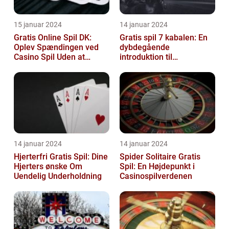
15 januar 2024
14 januar 2024
Gratis Online Spil DK:
Gratis spil 7 kabalen: En
Oplev Spændingen ved
dybdegående
Casino Spil Uden at
introduktion til
Brænde en Formue
vigtigheden af casinospil
14 januar 2024
14 januar 2024
Hjerterfri Gratis Spil: Dine
Spider Solitaire Gratis
Hjerters ønske Om
Spil: En Højdepunkt i
Uendelig Underholdning
Casinospilverdenen