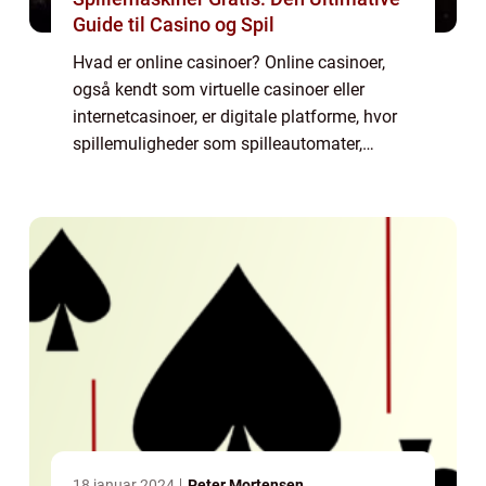
Guide til Casino og Spil
Hvad er online casinoer? Online casinoer,
også kendt som virtuelle casinoer eller
internetcasinoer, er digitale platforme, hvor
spillemuligheder som spilleautomater,
blackjack, roulette, og poker kan opleves fra
komforten af dit eget hjem eller på fa...
18 januar 2024
Peter Mortensen