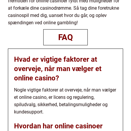
fremtiden for online casinoer fyldt med muligheder for
at forkæle dine casinodrømme. Så tag dine foretrukne
casinospil med dig, uanset hvor du går, og oplev
spændingen ved online gambling!
FAQ
Hvad er vigtige faktorer at
overveje, når man vælger et
online casino?
Nogle vigtige faktorer at overveje, når man vælger
et online casino, er licens og regulering,
spiludvalg, sikkerhed, betalingsmuligheder og
kundesupport.
Hvordan har online casinoer