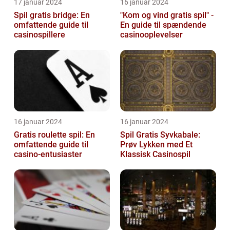
17 januar 2024
16 januar 2024
Spil gratis bridge: En
"Kom og vind gratis spil" -
omfattende guide til
En guide til spændende
casinospillere
casinooplevelser
16 januar 2024
16 januar 2024
Gratis roulette spil: En
Spil Gratis Syvkabale:
omfattende guide til
Prøv Lykken med Et
casino-entusiaster
Klassisk Casinospil