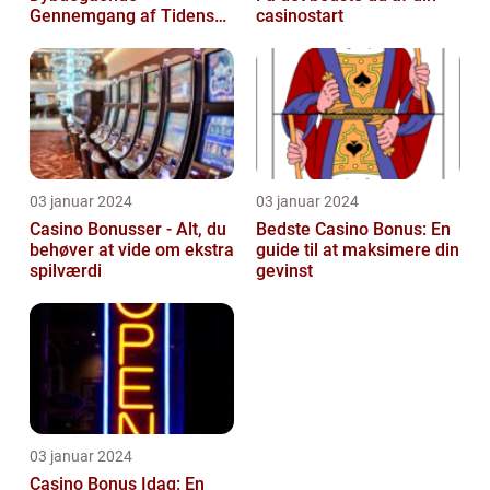
Gennemgang af Tidens
casinostart
Udvikling
03 januar 2024
03 januar 2024
Casino Bonusser - Alt, du
Bedste Casino Bonus: En
behøver at vide om ekstra
guide til at maksimere din
spilværdi
gevinst
03 januar 2024
Casino Bonus Idag: En