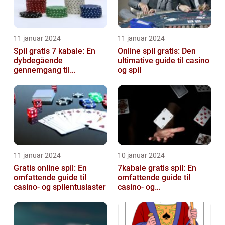
11 januar 2024
11 januar 2024
Spil gratis 7 kabale: En
Online spil gratis: Den
dybdegående
ultimative guide til casino
gennemgang til
og spil
casinospil-entusiaster
11 januar 2024
10 januar 2024
Gratis online spil: En
7kabale gratis spil: En
omfattende guide til
omfattende guide til
casino- og spilentusiaster
casino- og
kabaleentusiaster