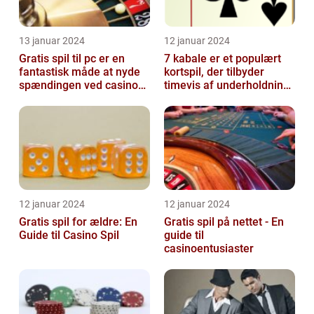
13 januar 2024
12 januar 2024
Gratis spil til pc er en
7 kabale er et populært
fantastisk måde at nyde
kortspil, der tilbyder
spændingen ved casino
timevis af underholdning
spil uden at skulle bruge
for alle, der er
din...
interessere...
12 januar 2024
12 januar 2024
Gratis spil for ældre: En
Gratis spil på nettet - En
Guide til Casino Spil
guide til
casinoentusiaster