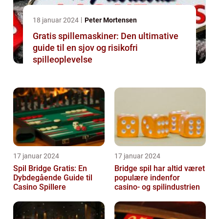
18 januar 2024
Peter Mortensen
Gratis spillemaskiner: Den ultimative
guide til en sjov og risikofri
spilleoplevelse
17 januar 2024
17 januar 2024
Spil Bridge Gratis: En
Bridge spil har altid været
Dybdegående Guide til
populære indenfor
Casino Spillere
casino- og spilindustrien