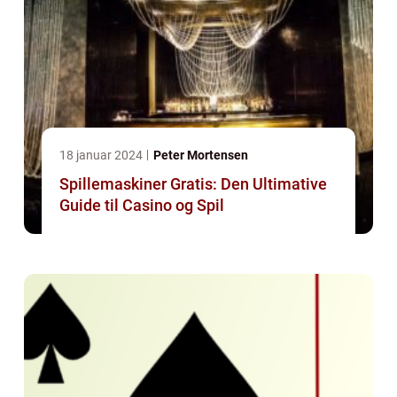
18 januar 2024
Peter Mortensen
Spillemaskiner Gratis: Den Ultimative
Guide til Casino og Spil