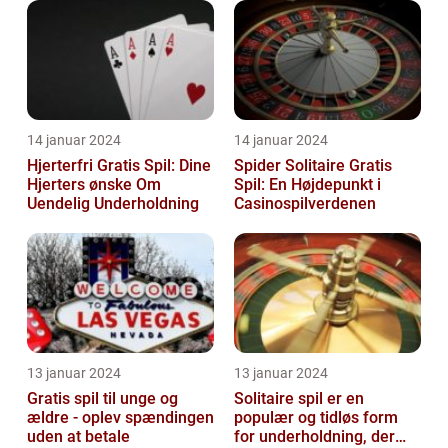
14 januar 2024
14 januar 2024
Hjerterfri Gratis Spil: Dine
Spider Solitaire Gratis
Hjerters ønske Om
Spil: En Højdepunkt i
Uendelig Underholdning
Casinospilverdenen
13 januar 2024
13 januar 2024
Gratis spil til unge og
Solitaire spil er en
ældre - oplev spændingen
populær og tidløs form
uden at betale
for underholdning, der