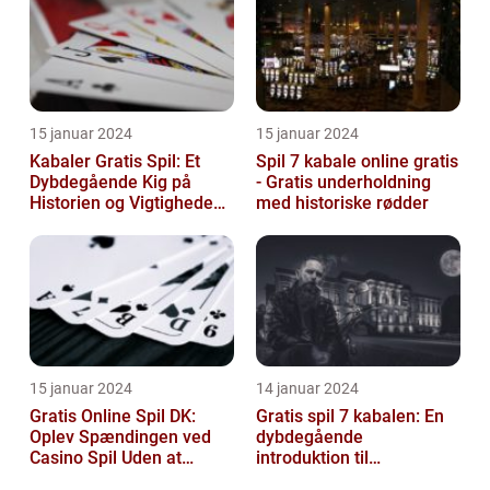
15 januar 2024
15 januar 2024
Kabaler Gratis Spil: Et
Spil 7 kabale online gratis
Dybdegående Kig på
- Gratis underholdning
Historien og Vigtigheden
med historiske rødder
af Online Kabaler
15 januar 2024
14 januar 2024
Gratis Online Spil DK:
Gratis spil 7 kabalen: En
Oplev Spændingen ved
dybdegående
Casino Spil Uden at
introduktion til
Brænde en Formue
vigtigheden af casinospil