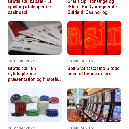
Gratis spil kabale - Et
Gratis Spil for Unge og
sjovt og afslappende
Ældre: En Dybdegående
casinospil
Guide til Casino- og
Spilverdenen
09 januar 2024
08 januar 2024
Gratis spil: En
Spil Gratis: Casino Glæde
dybdegående
uden at betale en øre
præsentation og historisk
gennemgang
08 januar 2024
08 januar 2024