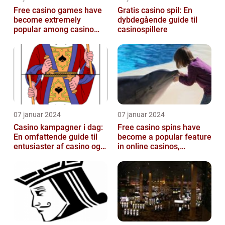
Free casino games have
Gratis casino spil: En
become extremely
dybdegående guide til
popular among casino
casinospillere
enthusiasts
07 januar 2024
07 januar 2024
Casino kampagner i dag:
Free casino spins have
En omfattende guide til
become a popular feature
entusiaster af casino og
in online casinos,
spil
providing players with an
excitin...