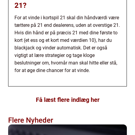
21?
For at vinde i kortspil 21 skal din håndværdi være
tættere på 21 end dealerens, uden at overstige 21.
Hvis din hånd er på præcis 21 med dine første to
kort (et ess og et kort med værdien 10), har du
blackjack og vinder automatisk. Det er også
vigtigt at lære strategier og tage kloge
beslutninger om, hvornår man skal hitte eller stå,
for at øge dine chancer for at vinde.
Få læst flere indlæg her
Flere Nyheder