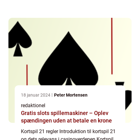
tilbyder det en spændende og
underholdende oplevelse for spillerne.
Uanset om d...
18 januar 2024
Peter Mortensen
redaktionel
Gratis slots spillemaskiner – Oplev
spændingen uden at betale en krone
Kortspil 21 regler Introduktion til kortspil 21
og dets relevans i casinoverdenen Kortspil