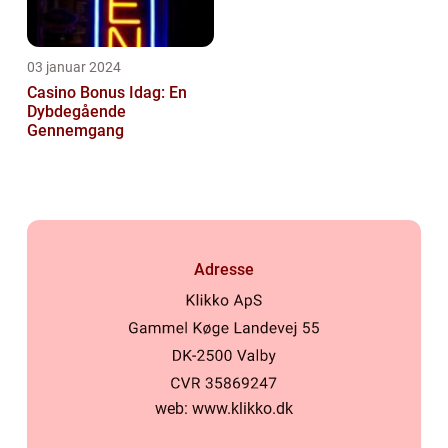
03 januar 2024
Casino Bonus Idag: En
Dybdegående
Gennemgang
Adresse
web:
www.klikko.dk