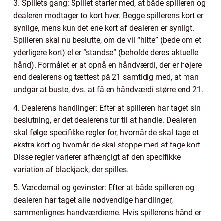
3. Spillets gang: Spillet starter med, at både spilleren og
dealeren modtager to kort hver. Begge spillerens kort er
synlige, mens kun det ene kort af dealeren er synligt.
Spilleren skal nu beslutte, om de vil “hitte” (bede om et
yderligere kort) eller “standse” (beholde deres aktuelle
hånd). Formålet er at opnå en håndværdi, der er højere
end dealerens og tættest på 21 samtidig med, at man
undgår at buste, dvs. at få en håndværdi større end 21.
4. Dealerens handlinger: Efter at spilleren har taget sin
beslutning, er det dealerens tur til at handle. Dealeren
skal følge specifikke regler for, hvornår de skal tage et
ekstra kort og hvornår de skal stoppe med at tage kort.
Disse regler varierer afhængigt af den specifikke
variation af blackjack, der spilles.
5. Væddemål og gevinster: Efter at både spilleren og
dealeren har taget alle nødvendige handlinger,
sammenlignes håndværdierne. Hvis spillerens hånd er