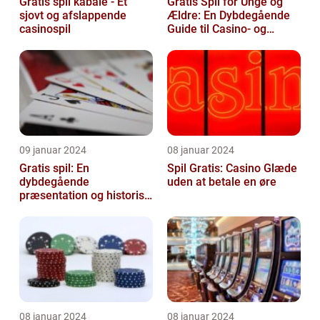
Gratis spil kabale - Et
Gratis Spil for Unge og
sjovt og afslappende
Ældre: En Dybdegående
casinospil
Guide til Casino- og
Spilverdenen
09 januar 2024
08 januar 2024
Gratis spil: En
Spil Gratis: Casino Glæde
dybdegående
uden at betale en øre
præsentation og historisk
gennemgang
08 januar 2024
08 januar 2024