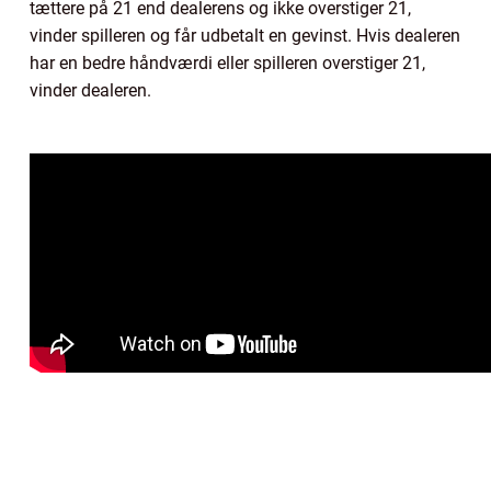
tættere på 21 end dealerens og ikke overstiger 21,
vinder spilleren og får udbetalt en gevinst. Hvis dealeren
har en bedre håndværdi eller spilleren overstiger 21,
vinder dealeren.