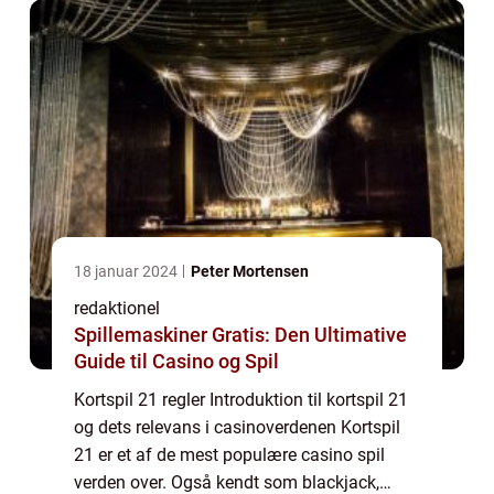
Uanset om d...
18 januar 2024
Peter Mortensen
redaktionel
Spillemaskiner Gratis: Den Ultimative
Guide til Casino og Spil
Kortspil 21 regler Introduktion til kortspil 21
og dets relevans i casinoverdenen Kortspil
21 er et af de mest populære casino spil
verden over. Også kendt som blackjack,