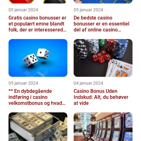
05 januar 2024
05 januar 2024
Gratis casino bonusser er
De bedste casino
et populært emne blandt
bonusser er en essentiel
folk, der er interesserede
del af online casino
i casino spil
spiloplevelsen
05 januar 2024
04 januar 2024
** En dybdegående
Casino Bonus Uden
indføring i casino
Indskud: Alt, du behøver
velkomstbonus og hvad
at vide
du bør vide**