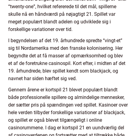
“twenty-one”, hvilket refererede til det mål, spillerne
skulle nå en håndværdi på nøjagtigt 21. Spillet var
meget populært blandt adelen og udviklede sig i
forskellige variationer over tid.
I begyndelsen af det 19. århundrede spredte “vingt-et”
sig til Nordamerika med den franske kolonisering. Her
begyndte det at få masser af opmærksomhed og blev
et af de foretrukne casinospil. Kort efter, i midten af det
19. århundrede, blev spillet kendt som blackjack, og
navnet har siden hæftet sig ved.
Gennem årene er kortspil 21 blevet populært blandt
både professionelle spillere og almindelige mennesker,
der sætter pris på spændingen ved spillet. Kasinoer over
hele verden tilbyder forskellige variationer af blackjack,
og spillet er også blevet tilgængeligt i online
casinorummene. I dag er kortspil 21 en uundværlig del
af casinoverdenen og fortsætter med at tiltrække både