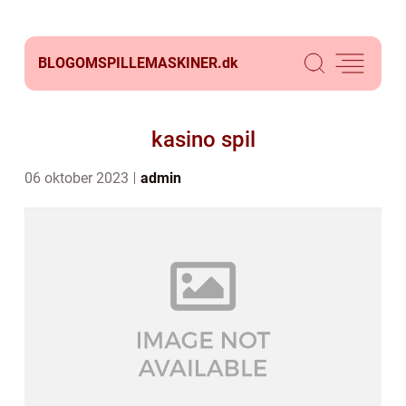
BLOGOMSPILLEMASKINER.
dk
kasino spil
06 oktober 2023
admin