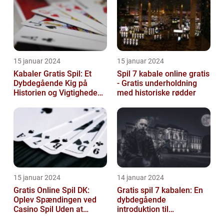
15 januar 2024
15 januar 2024
Kabaler Gratis Spil: Et
Spil 7 kabale online gratis
Dybdegående Kig på
- Gratis underholdning
Historien og Vigtigheden
med historiske rødder
af Online Kabaler
15 januar 2024
14 januar 2024
Gratis Online Spil DK:
Gratis spil 7 kabalen: En
Oplev Spændingen ved
dybdegående
Casino Spil Uden at
introduktion til
Brænde en Formue
vigtigheden af casinospil