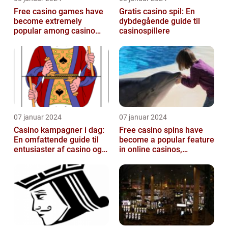
Free casino games have
Gratis casino spil: En
become extremely
dybdegående guide til
popular among casino
casinospillere
enthusiasts
07 januar 2024
07 januar 2024
Casino kampagner i dag:
Free casino spins have
En omfattende guide til
become a popular feature
entusiaster af casino og
in online casinos,
spil
providing players with an
excitin...