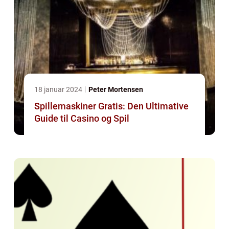
18 januar 2024
Peter Mortensen
Spillemaskiner Gratis: Den Ultimative
Guide til Casino og Spil