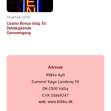
03 januar 2024
Casino Bonus Idag: En
Dybdegående
Gennemgang
Adresse
web:
www.klikko.dk