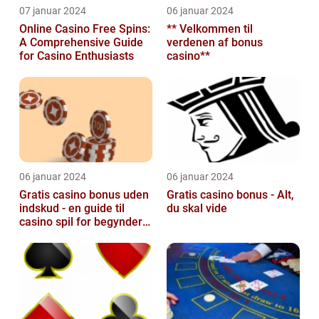
07 januar 2024
06 januar 2024
Online Casino Free Spins:
** Velkommen til
A Comprehensive Guide
verdenen af bonus
for Casino Enthusiasts
casino**
06 januar 2024
06 januar 2024
Gratis casino bonus uden
Gratis casino bonus - Alt,
indskud - en guide til
du skal vide
casino spil for begyndere
og erfarne