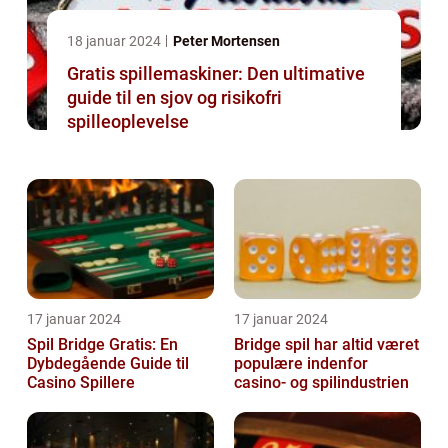
18 januar 2024
Peter Mortensen
Gratis spillemaskiner: Den ultimative
guide til en sjov og risikofri
spilleoplevelse
17 januar 2024
17 januar 2024
Spil Bridge Gratis: En
Bridge spil har altid været
Dybdegående Guide til
populære indenfor
Casino Spillere
casino- og spilindustrien