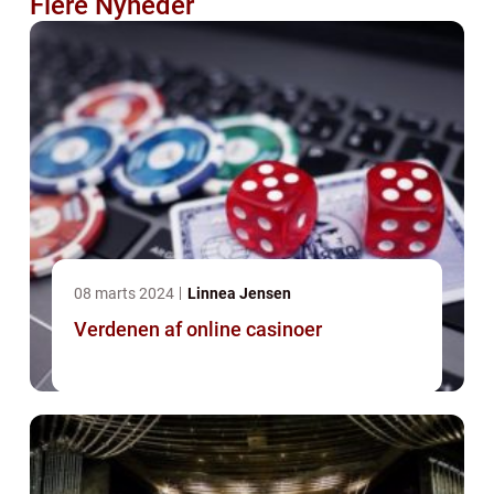
Flere Nyheder
08 marts 2024
Linnea Jensen
Verdenen af online casinoer