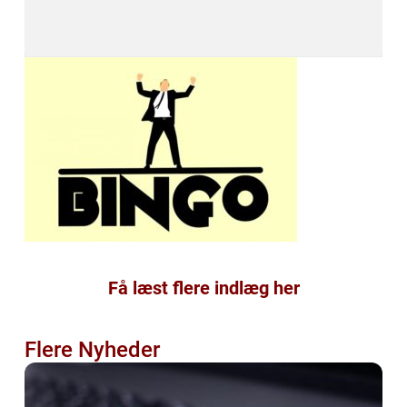
Få læst flere indlæg her
Flere Nyheder