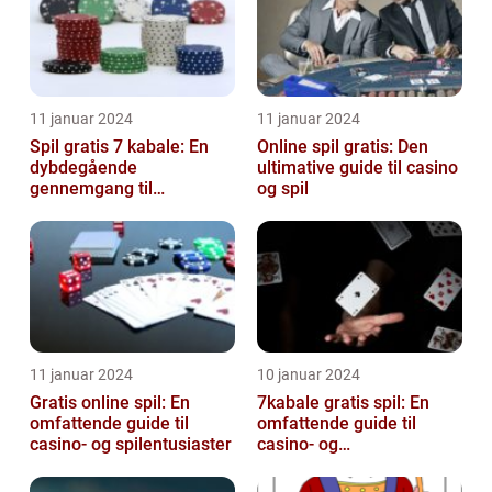
11 januar 2024
11 januar 2024
Spil gratis 7 kabale: En
Online spil gratis: Den
dybdegående
ultimative guide til casino
gennemgang til
og spil
casinospil-entusiaster
11 januar 2024
10 januar 2024
Gratis online spil: En
7kabale gratis spil: En
omfattende guide til
omfattende guide til
casino- og spilentusiaster
casino- og
kabaleentusiaster