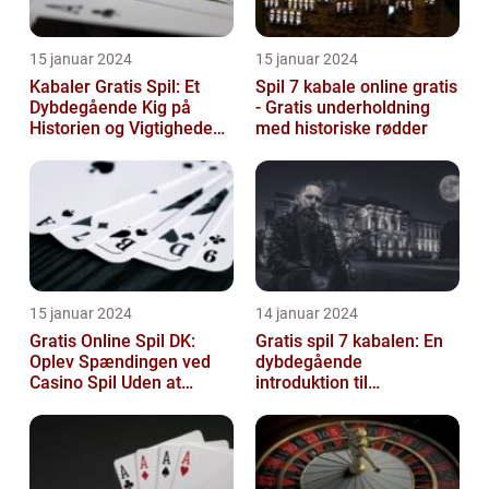
15 januar 2024
15 januar 2024
Kabaler Gratis Spil: Et
Spil 7 kabale online gratis
Dybdegående Kig på
- Gratis underholdning
Historien og Vigtigheden
med historiske rødder
af Online Kabaler
15 januar 2024
14 januar 2024
Gratis Online Spil DK:
Gratis spil 7 kabalen: En
Oplev Spændingen ved
dybdegående
Casino Spil Uden at
introduktion til
Brænde en Formue
vigtigheden af casinospil