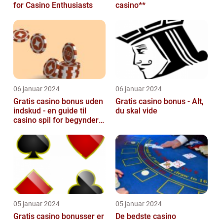
for Casino Enthusiasts
casino**
06 januar 2024
06 januar 2024
Gratis casino bonus uden
Gratis casino bonus - Alt,
indskud - en guide til
du skal vide
casino spil for begyndere
og erfarne
05 januar 2024
05 januar 2024
Gratis casino bonusser er
De bedste casino