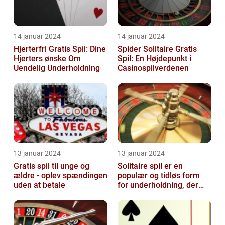
14 januar 2024
14 januar 2024
Hjerterfri Gratis Spil: Dine
Spider Solitaire Gratis
Hjerters ønske Om
Spil: En Højdepunkt i
Uendelig Underholdning
Casinospilverdenen
13 januar 2024
13 januar 2024
Gratis spil til unge og
Solitaire spil er en
ældre - oplev spændingen
populær og tidløs form
uden at betale
for underholdning, der
har tiltrukket spillere i
årtier...