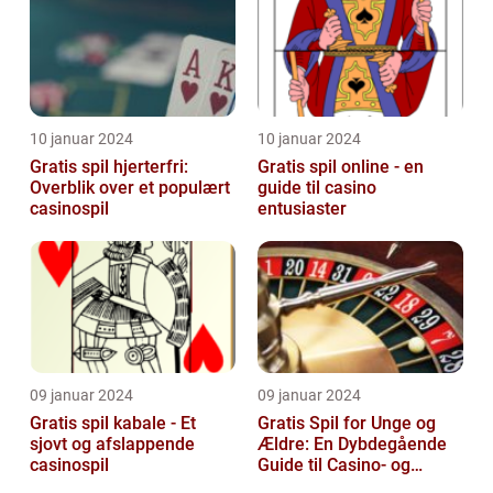
10 januar 2024
10 januar 2024
Gratis spil hjerterfri:
Gratis spil online - en
Overblik over et populært
guide til casino
casinospil
entusiaster
09 januar 2024
09 januar 2024
Gratis spil kabale - Et
Gratis Spil for Unge og
sjovt og afslappende
Ældre: En Dybdegående
casinospil
Guide til Casino- og
Spilverdenen