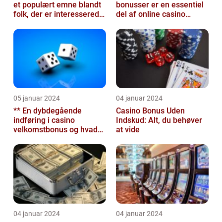
et populært emne blandt
bonusser er en essentiel
folk, der er interesserede
del af online casino
i casino spil
spiloplevelsen
05 januar 2024
04 januar 2024
** En dybdegående
Casino Bonus Uden
indføring i casino
Indskud: Alt, du behøver
velkomstbonus og hvad
at vide
du bør vide**
04 januar 2024
04 januar 2024