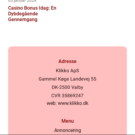
03 januar 2024
Casino Bonus Idag: En
Dybdegående
Gennemgang
Adresse
web:
www.klikko.dk
Menu
Annoncering