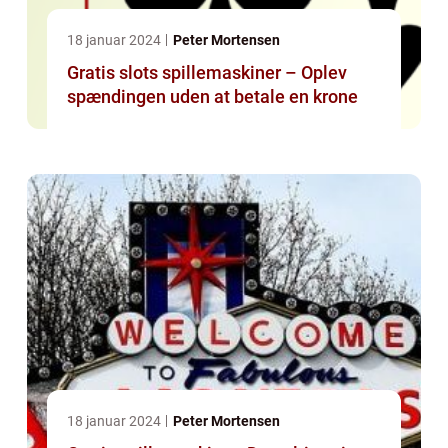
18 januar 2024
Peter Mortensen
Gratis slots spillemaskiner – Oplev
spændingen uden at betale en krone
18 januar 2024
Peter Mortensen