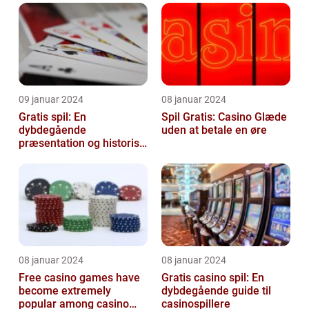
09 januar 2024
08 januar 2024
Gratis spil: En
Spil Gratis: Casino Glæde
dybdegående
uden at betale en øre
præsentation og historisk
gennemgang
08 januar 2024
08 januar 2024
Free casino games have
Gratis casino spil: En
become extremely
dybdegående guide til
popular among casino
casinospillere