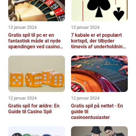
13 januar 2024
12 januar 2024
Gratis spil til pc er en
7 kabale er et populært
fantastisk måde at nyde
kortspil, der tilbyder
spændingen ved casino
timevis af underholdning
spil uden at skulle bruge
for alle, der er
din...
interessere...
12 januar 2024
12 januar 2024
Gratis spil for ældre: En
Gratis spil på nettet - En
Guide til Casino Spil
guide til
casinoentusiaster