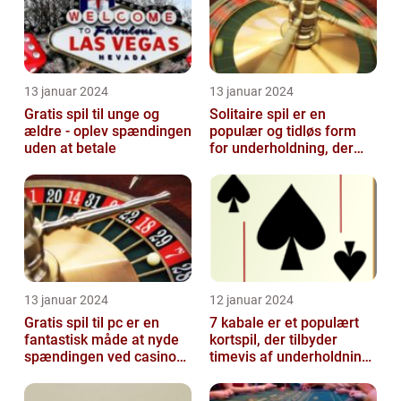
13 januar 2024
13 januar 2024
Gratis spil til unge og
Solitaire spil er en
ældre - oplev spændingen
populær og tidløs form
uden at betale
for underholdning, der
har tiltrukket spillere i
årtier...
13 januar 2024
12 januar 2024
Gratis spil til pc er en
7 kabale er et populært
fantastisk måde at nyde
kortspil, der tilbyder
spændingen ved casino
timevis af underholdning
spil uden at skulle bruge
for alle, der er
din...
interessere...