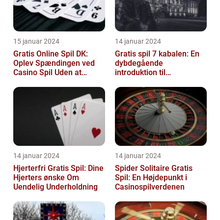
15 januar 2024
14 januar 2024
Gratis Online Spil DK:
Gratis spil 7 kabalen: En
Oplev Spændingen ved
dybdegående
Casino Spil Uden at
introduktion til
Brænde en Formue
vigtigheden af casinospil
14 januar 2024
14 januar 2024
Hjerterfri Gratis Spil: Dine
Spider Solitaire Gratis
Hjerters ønske Om
Spil: En Højdepunkt i
Uendelig Underholdning
Casinospilverdenen