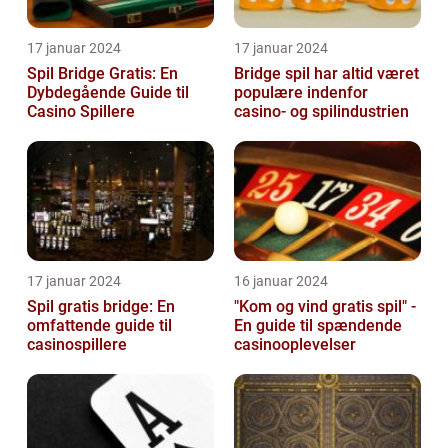
17 januar 2024
17 januar 2024
Spil Bridge Gratis: En
Bridge spil har altid været
Dybdegående Guide til
populære indenfor
Casino Spillere
casino- og spilindustrien
17 januar 2024
16 januar 2024
Spil gratis bridge: En
"Kom og vind gratis spil" -
omfattende guide til
En guide til spændende
casinospillere
casinooplevelser