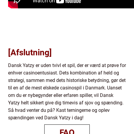
[Afslutning]
Dansk Yatzy er uden tvivl et spil, der er værd at prøve for
enhver casinoentusiast. Dets kombination af held og
strategi, sammen med dets historiske betydning, gør det
til en af de mest elskede casinospil i Danmark. Uanset
om du er nybegynder eller erfaren spiller, vil Dansk
Yatzy helt sikkert give dig timevis af sjov og spænding.
Så hvad venter du på? Kast terningerne og oplev
spændingen ved Dansk Yatzy i dag!
FAQ