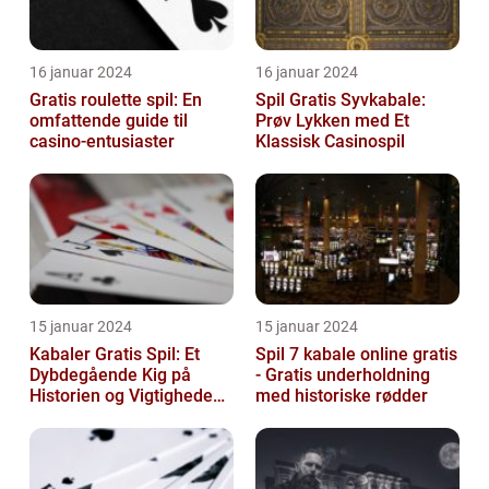
16 januar 2024
16 januar 2024
Gratis roulette spil: En
Spil Gratis Syvkabale:
omfattende guide til
Prøv Lykken med Et
casino-entusiaster
Klassisk Casinospil
15 januar 2024
15 januar 2024
Kabaler Gratis Spil: Et
Spil 7 kabale online gratis
Dybdegående Kig på
- Gratis underholdning
Historien og Vigtigheden
med historiske rødder
af Online Kabaler