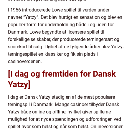
I 1956 introducerede Lowe spillet til verden under
navnet “Yatzy”. Det blev hurtigt en sensation og blev en
populær form for underholdning både i og uden for
Danmark. Lowe begyndte at licensere spillet til
forskellige selskaber, der producerede terningersæt og
scorekort til salg. I løbet af de følgende årtier blev Yatzy-
terningespillet en klassiker og fik sin plads i
casinoverdenen.
[I dag og fremtiden for Dansk
Yatzy]
I dag er Dansk Yatzy stadig en af de mest populære
terningspil i Danmark. Mange casinoer tilbyder Dansk
Yatzy både online og offline, hvilket giver spillerne
mulighed for at nyde spændingen og udfordringen ved
spillet hvor som helst og når som helst. Onlineversioner