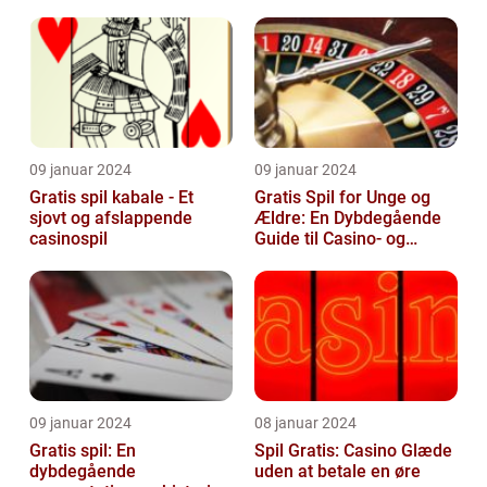
09 januar 2024
09 januar 2024
Gratis spil kabale - Et
Gratis Spil for Unge og
sjovt og afslappende
Ældre: En Dybdegående
casinospil
Guide til Casino- og
Spilverdenen
09 januar 2024
08 januar 2024
Gratis spil: En
Spil Gratis: Casino Glæde
dybdegående
uden at betale en øre