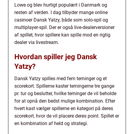
Lowe og blev hurtigt populært i Danmark og
resten af verden. I dag tilbyder mange online
casinoer Dansk Yatzy, både som solo-spil og
multiplayer-spil. Der er også live-dealerversioner
af spillet, hvor spillere kan spille mod en rigtig
dealer via livestream.
Hvordan spiller jeg Dansk
Yatzy?
Dansk Yatzy spilles med fem terninger og et
scorekort. Spillerne kaster terningerne tre gange
pr. tur og beslutter, hvilke terninger de vil beholde
for at opnå den bedst mulige kombination. Efter
hvert kast vælger spillerne en kategori på deres
scorekort, hvor de vil placere deres point. Spillet er
en kombination af held og strategi.