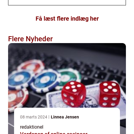
Få læst flere indlæg her
Flere Nyheder
08 marts 2024
Linnea Jensen
redaktionel