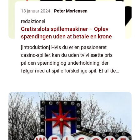
18 januar 2024
Peter Mortensen
redaktionel
Gratis slots spillemaskiner – Oplev
spændingen uden at betale en krone
[Introduktion] Hvis du er en passioneret
casino-spiller, kan du uden tvivl sætte pris
på den spænding og underholdning, der
følger med at spille forskellige spil. Et af de
mest populære casinospil i Danmark er
Dansk Yatzy. Dette klassiske terningspil...