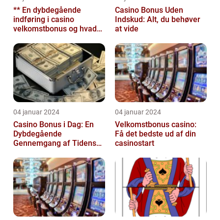
** En dybdegående
Casino Bonus Uden
indføring i casino
Indskud: Alt, du behøver
velkomstbonus og hvad
at vide
du bør vide**
04 januar 2024
04 januar 2024
Casino Bonus i Dag: En
Velkomstbonus casino:
Dybdegående
Få det bedste ud af din
Gennemgang af Tidens
casinostart
Udvikling