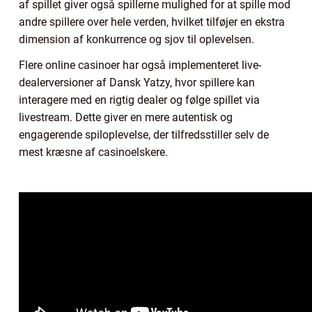
af spillet giver også spillerne mulighed for at spille mod
andre spillere over hele verden, hvilket tilføjer en ekstra
dimension af konkurrence og sjov til oplevelsen.
Flere online casinoer har også implementeret live-
dealerversioner af Dansk Yatzy, hvor spillere kan
interagere med en rigtig dealer og følge spillet via
livestream. Dette giver en mere autentisk og
engagerende spiloplevelse, der tilfredsstiller selv de
mest kræsne af casinoelskere.