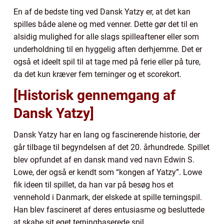
En af de bedste ting ved Dansk Yatzy er, at det kan
spilles både alene og med venner. Dette gør det til en
alsidig mulighed for alle slags spilleaftener eller som
underholdning til en hyggelig aften derhjemme. Det er
også et ideelt spil til at tage med på ferie eller på ture,
da det kun kræver fem terninger og et scorekort.
[Historisk gennemgang af
Dansk Yatzy]
Dansk Yatzy har en lang og fascinerende historie, der
går tilbage til begyndelsen af det 20. århundrede. Spillet
blev opfundet af en dansk mand ved navn Edwin S.
Lowe, der også er kendt som “kongen af Yatzy”. Lowe
fik ideen til spillet, da han var på besøg hos et
vennehold i Danmark, der elskede at spille terningspil.
Han blev fascineret af deres entusiasme og besluttede
at skabe sit eget terningbaserede spil.