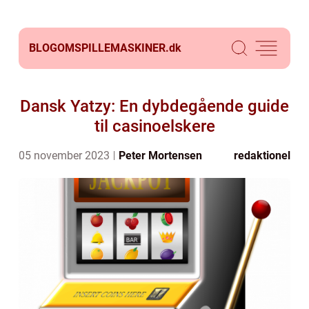
BLOGOMSPILLEMASKINER.
dk
Dansk Yatzy: En dybdegående guide
til casinoelskere
05 november 2023
Peter Mortensen
redaktionel