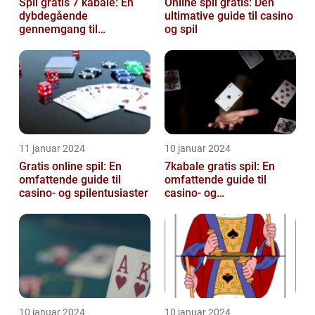
Spil gratis 7 kabale: En
Online spil gratis: Den
dybdegående
ultimative guide til casino
gennemgang til
og spil
casinospil-entusiaster
11 januar 2024
10 januar 2024
Gratis online spil: En
7kabale gratis spil: En
omfattende guide til
omfattende guide til
casino- og spilentusiaster
casino- og
kabaleentusiaster
10 januar 2024
10 januar 2024