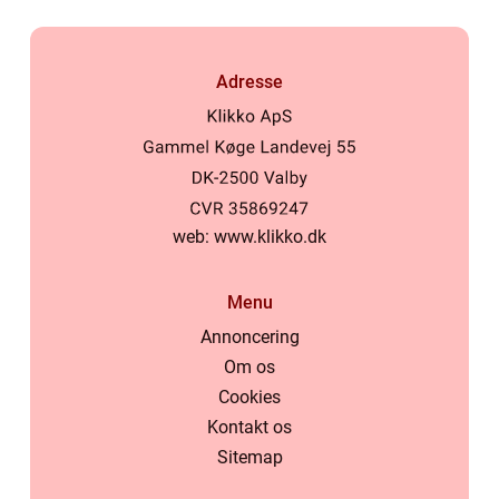
Adresse
web:
www.klikko.dk
Menu
Annoncering
Om os
Cookies
Kontakt os
Sitemap