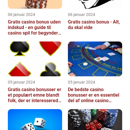
06 januar 2024
06 januar 2024
Gratis casino bonus uden
Gratis casino bonus - Alt,
indskud - en guide til
du skal vide
casino spil for begyndere
og erfarne
05 januar 2024
05 januar 2024
Gratis casino bonusser er
De bedste casino
et populært emne blandt
bonusser er en essentiel
folk, der er interesserede
del af online casino
i casino spil
spiloplevelsen