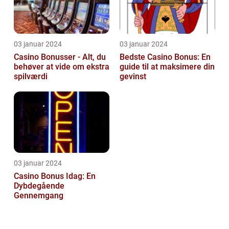
03 januar 2024
03 januar 2024
Casino Bonusser - Alt, du
Bedste Casino Bonus: En
behøver at vide om ekstra
guide til at maksimere din
spilværdi
gevinst
03 januar 2024
Casino Bonus Idag: En
Dybdegående
Gennemgang