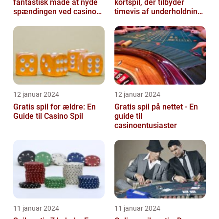
fantastisk måde at nyde
kortspil, der tilbyder
spændingen ved casino
timevis af underholdning
spil uden at skulle bruge
for alle, der er
din...
interessere...
12 januar 2024
12 januar 2024
Gratis spil for ældre: En
Gratis spil på nettet - En
Guide til Casino Spil
guide til
casinoentusiaster
11 januar 2024
11 januar 2024