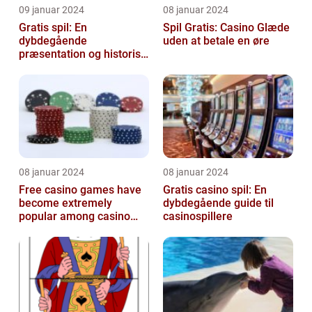
09 januar 2024
08 januar 2024
Gratis spil: En
Spil Gratis: Casino Glæde
dybdegående
uden at betale en øre
præsentation og historisk
gennemgang
08 januar 2024
08 januar 2024
Free casino games have
Gratis casino spil: En
become extremely
dybdegående guide til
popular among casino
casinospillere
enthusiasts