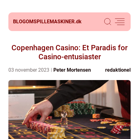
BLOGOMSPILLEMASKINER.
dk
Copenhagen Casino: Et Paradis for
Casino-entusiaster
03 november 2023
Peter Mortensen
redaktionel