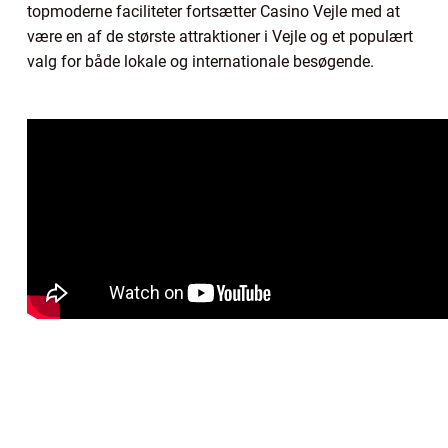
topmoderne faciliteter fortsætter Casino Vejle med at
være en af de største attraktioner i Vejle og et populært
valg for både lokale og internationale besøgende.