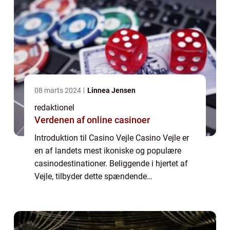
08 marts 2024
Linnea Jensen
redaktionel
Verdenen af online casinoer
Introduktion til Casino Vejle Casino Vejle er
en af landets mest ikoniske og populære
casinodestinationer. Beliggende i hjertet af
Vejle, tilbyder dette spændende
etablissement en bred vifte af casinospil og
underholdning for enhver smag. Uanset om
d...