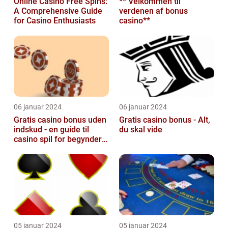
Online Casino Free Spins:
** Velkommen til
A Comprehensive Guide
verdenen af bonus
for Casino Enthusiasts
casino**
06 januar 2024
06 januar 2024
Gratis casino bonus uden
Gratis casino bonus - Alt,
indskud - en guide til
du skal vide
casino spil for begyndere
og erfarne
05 januar 2024
05 januar 2024