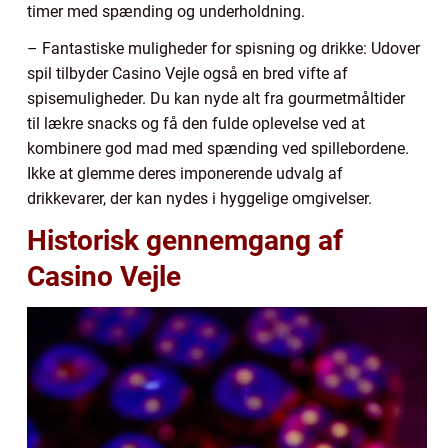
timer med spænding og underholdning.
– Fantastiske muligheder for spisning og drikke: Udover
spil tilbyder Casino Vejle også en bred vifte af
spisemuligheder. Du kan nyde alt fra gourmetmåltider
til lækre snacks og få den fulde oplevelse ved at
kombinere god mad med spænding ved spillebordene.
Ikke at glemme deres imponerende udvalg af
drikkevarer, der kan nydes i hyggelige omgivelser.
Historisk gennemgang af
Casino Vejle