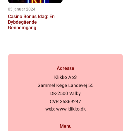
03 januar 2024
Casino Bonus Idag: En
Dybdegående
Gennemgang
Adresse
web:
www.klikko.dk
Menu