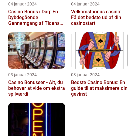
04 januar 2024
04 januar 2024
Casino Bonus i Dag: En
Velkomstbonus casino:
Dybdegående
Få det bedste ud af din
Gennemgang af Tidens
casinostart
Udvikling
03 januar 2024
03 januar 2024
Casino Bonusser - Alt, du
Bedste Casino Bonus: En
behøver at vide om ekstra
guide til at maksimere din
spilværdi
gevinst