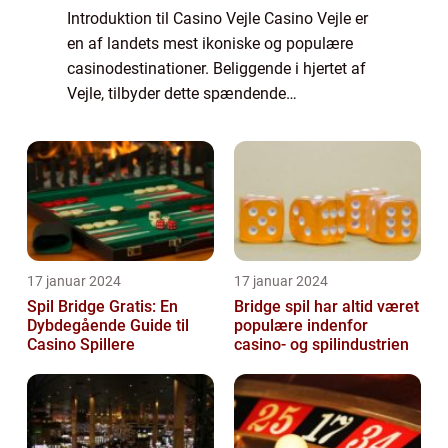
Introduktion til Casino Vejle Casino Vejle er
en af landets mest ikoniske og populære
casinodestinationer. Beliggende i hjertet af
Vejle, tilbyder dette spændende
etablissement en bred vifte af casinospil og
underholdning for enhver smag. Uanset om
d...
17 januar 2024
17 januar 2024
Spil Bridge Gratis: En
Bridge spil har altid været
Dybdegående Guide til
populære indenfor
Casino Spillere
casino- og spilindustrien