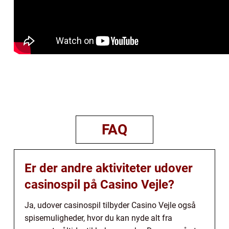
FAQ
Er der andre aktiviteter udover
casinospil på Casino Vejle?
Ja, udover casinospil tilbyder Casino Vejle også
spisemuligheder, hvor du kan nyde alt fra