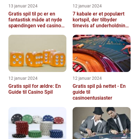
13 januar 2024
12 januar 2024
Gratis spil til pc er en
7 kabale er et populært
fantastisk måde at nyde
kortspil, der tilbyder
spændingen ved casino
timevis af underholdning
spil uden at skulle bruge
for alle, der er
din...
interessere...
12 januar 2024
12 januar 2024
Gratis spil for ældre: En
Gratis spil på nettet - En
Guide til Casino Spil
guide til
casinoentusiaster