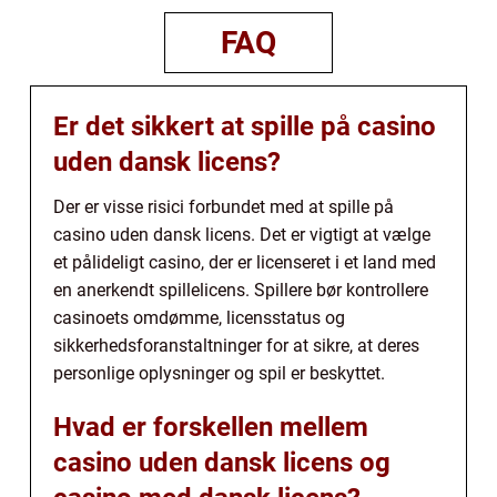
FAQ
Er det sikkert at spille på casino
uden dansk licens?
Der er visse risici forbundet med at spille på
casino uden dansk licens. Det er vigtigt at vælge
et pålideligt casino, der er licenseret i et land med
en anerkendt spillelicens. Spillere bør kontrollere
casinoets omdømme, licensstatus og
sikkerhedsforanstaltninger for at sikre, at deres
personlige oplysninger og spil er beskyttet.
Hvad er forskellen mellem
casino uden dansk licens og