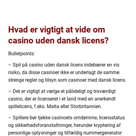
Hvad er vigtigt at vide om
casino uden dansk licens?
Bulletpoints:
– Spil på casino uden dansk licens indebærer en vis
risiko, da disse casinoer ikke er underlagt de samme
strenge regler og tilsyn som casinoer med dansk licens.
– Det er vigtigt at vælge et pålideligt og troværdigt
casino, der er licenseret i et land med en anerkendt
spillelicens, f.eks. Malta eller Storbritannien.
– Spillere bør tjekke casinoets omdømme, licensstatus
og sikkerhedsforanstaltninger, herunder kryptering af
personlige oplysninger og tilfældig nummergenerator