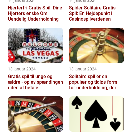
14 januar 2024
14 januar 2024
Hjerterfri Gratis Spil: Dine
Spider Solitaire Gratis
Hjerters ønske Om
Spil: En Højdepunkt i
Uendelig Underholdning
Casinospilverdenen
13 januar 2024
13 januar 2024
Gratis spil til unge og
Solitaire spil er en
ældre - oplev spændingen
populær og tidløs form
uden at betale
for underholdning, der
har tiltrukket spillere i
årtier...