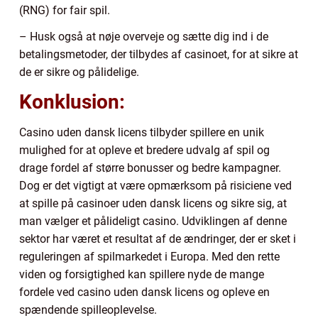
(RNG) for fair spil.
– Husk også at nøje overveje og sætte dig ind i de
betalingsmetoder, der tilbydes af casinoet, for at sikre at
de er sikre og pålidelige.
Konklusion:
Casino uden dansk licens tilbyder spillere en unik
mulighed for at opleve et bredere udvalg af spil og
drage fordel af større bonusser og bedre kampagner.
Dog er det vigtigt at være opmærksom på risiciene ved
at spille på casinoer uden dansk licens og sikre sig, at
man vælger et pålideligt casino. Udviklingen af denne
sektor har været et resultat af de ændringer, der er sket i
reguleringen af spilmarkedet i Europa. Med den rette
viden og forsigtighed kan spillere nyde de mange
fordele ved casino uden dansk licens og opleve en
spændende spilleoplevelse.