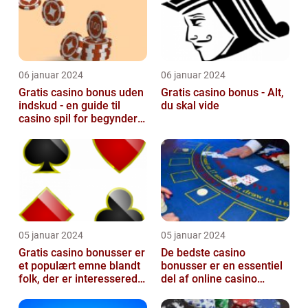
06 januar 2024
06 januar 2024
Gratis casino bonus uden
Gratis casino bonus - Alt,
indskud - en guide til
du skal vide
casino spil for begyndere
og erfarne
05 januar 2024
05 januar 2024
Gratis casino bonusser er
De bedste casino
et populært emne blandt
bonusser er en essentiel
folk, der er interesserede
del af online casino
i casino spil
spiloplevelsen