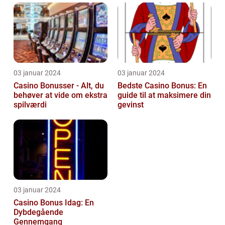
03 januar 2024
03 januar 2024
Casino Bonusser - Alt, du
Bedste Casino Bonus: En
behøver at vide om ekstra
guide til at maksimere din
spilværdi
gevinst
03 januar 2024
Casino Bonus Idag: En
Dybdegående
Gennemgang