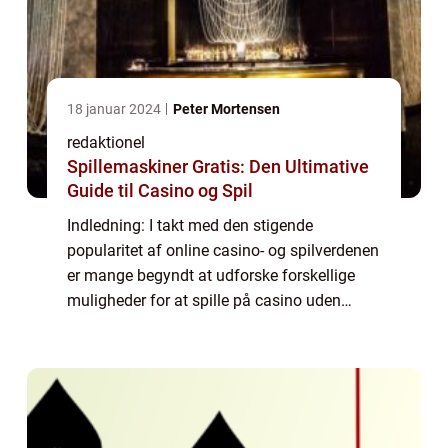
18 januar 2024
Peter Mortensen
redaktionel
Spillemaskiner Gratis: Den Ultimative
Guide til Casino og Spil
Indledning: I takt med den stigende
popularitet af online casino- og spilverdenen
er mange begyndt at udforske forskellige
muligheder for at spille på casino uden
dansk licens. Dette koncept har vundet
indpas blandt mange spillere, da det giver en
br...