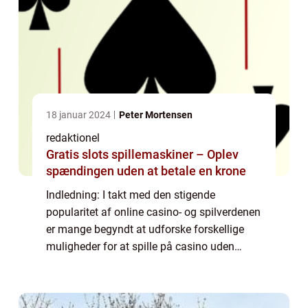
18 januar 2024
Peter Mortensen
redaktionel
Gratis slots spillemaskiner – Oplev
spændingen uden at betale en krone
Indledning: I takt med den stigende
popularitet af online casino- og spilverdenen
er mange begyndt at udforske forskellige
muligheder for at spille på casino uden
dansk licens. Dette koncept har vundet
indpas blandt mange spillere, da det giver en
br...