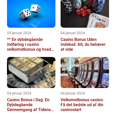
05 januar 2024
04 januar 2024
** En dybdegående
Casino Bonus Uden
indføring i casino
Indskud: Alt, du behøver
velkomstbonus og hvad
at vide
du bør vide**
04 januar 2024
04 januar 2024
Casino Bonus i Dag: En
Velkomstbonus casino:
Dybdegående
Få det bedste ud af din
Gennemgang af Tidens
casinostart
Udvikling