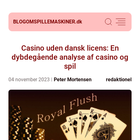
BLOGOMSPILLEMASKINER.
dk
Casino uden dansk licens: En
dybdegående analyse af casino og
spil
04 november 2023
Peter Mortensen
redaktionel