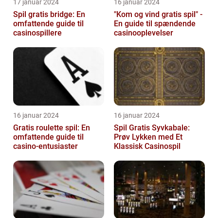
17 januar 2024
16 januar 2024
Spil gratis bridge: En
"Kom og vind gratis spil" -
omfattende guide til
En guide til spændende
casinospillere
casinooplevelser
16 januar 2024
16 januar 2024
Gratis roulette spil: En
Spil Gratis Syvkabale:
omfattende guide til
Prøv Lykken med Et
casino-entusiaster
Klassisk Casinospil