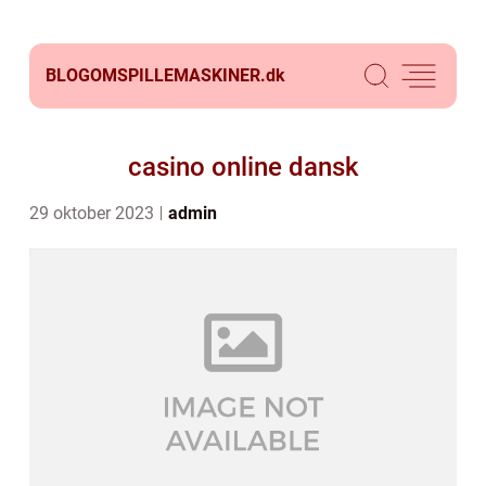
BLOGOMSPILLEMASKINER.
dk
casino online dansk
29 oktober 2023
admin