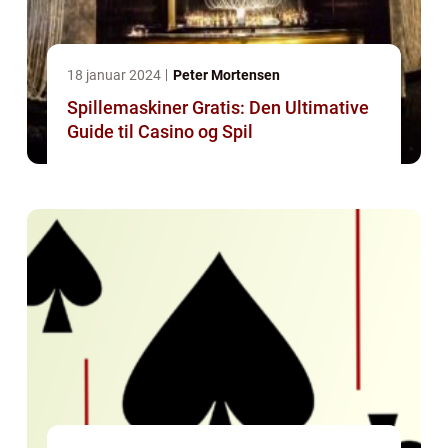
18 januar 2024
Peter Mortensen
Spillemaskiner Gratis: Den Ultimative
Guide til Casino og Spil