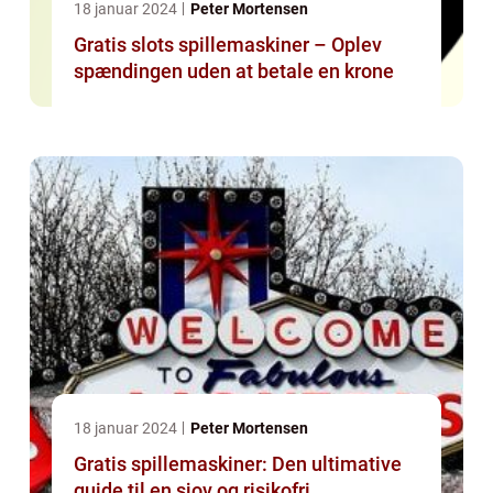
18 januar 2024
Peter Mortensen
Gratis slots spillemaskiner – Oplev
spændingen uden at betale en krone
18 januar 2024
Peter Mortensen
Gratis spillemaskiner: Den ultimative
guide til en sjov og risikofri