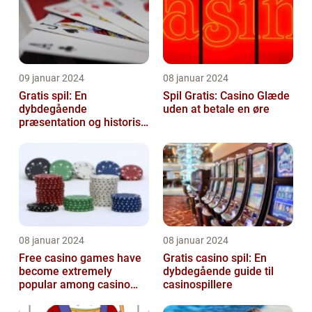
09 januar 2024
08 januar 2024
Gratis spil: En
Spil Gratis: Casino Glæde
dybdegående
uden at betale en øre
præsentation og historisk
gennemgang
08 januar 2024
08 januar 2024
Free casino games have
Gratis casino spil: En
become extremely
dybdegående guide til
popular among casino
casinospillere
enthusiasts