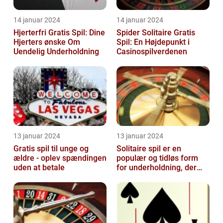
14 januar 2024
14 januar 2024
Hjerterfri Gratis Spil: Dine
Spider Solitaire Gratis
Hjerters ønske Om
Spil: En Højdepunkt i
Uendelig Underholdning
Casinospilverdenen
13 januar 2024
13 januar 2024
Gratis spil til unge og
Solitaire spil er en
ældre - oplev spændingen
populær og tidløs form
uden at betale
for underholdning, der
har tiltrukket spillere i
årtier...