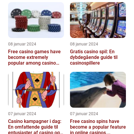
08 januar 2024
08 januar 2024
Free casino games have
Gratis casino spil: En
become extremely
dybdegående guide til
popular among casino
casinospillere
enthusiasts
07 januar 2024
07 januar 2024
Casino kampagner i dag:
Free casino spins have
En omfattende guide til
become a popular feature
entusiaster af casino og
in online casinos,