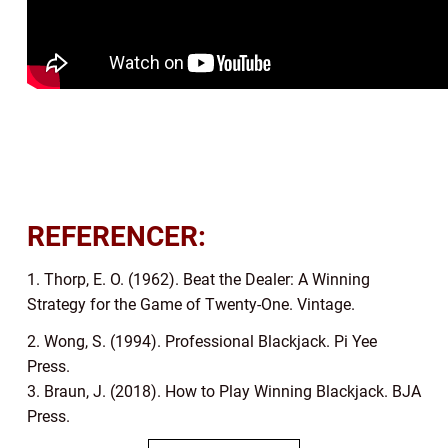
REFERENCER:
1. Thorp, E. O. (1962). Beat the Dealer: A Winning
Strategy for the Game of Twenty-One. Vintage.
2. Wong, S. (1994). Professional Blackjack. Pi Yee
Press.
3. Braun, J. (2018). How to Play Winning Blackjack. BJA
Press.