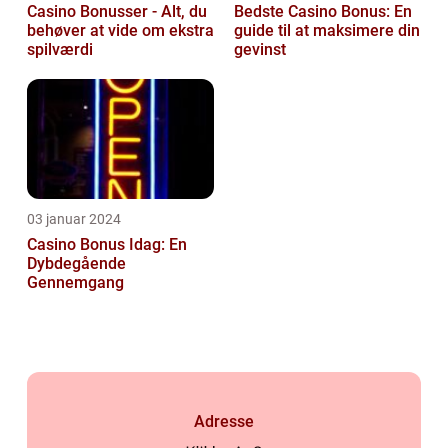
Casino Bonusser - Alt, du
Bedste Casino Bonus: En
behøver at vide om ekstra
guide til at maksimere din
spilværdi
gevinst
03 januar 2024
Casino Bonus Idag: En
Dybdegående
Gennemgang
Adresse