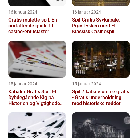
16 januar 2024
16 januar 2024
Gratis roulette spil: En
Spil Gratis Syvkabale:
omfattende guide til
Prøv Lykken med Et
casino-entusiaster
Klassisk Casinospil
15 januar 2024
15 januar 2024
Kabaler Gratis Spil: Et
Spil 7 kabale online gratis
Dybdegående Kig på
- Gratis underholdning
Historien og Vigtigheden
med historiske rødder
af Online Kabaler