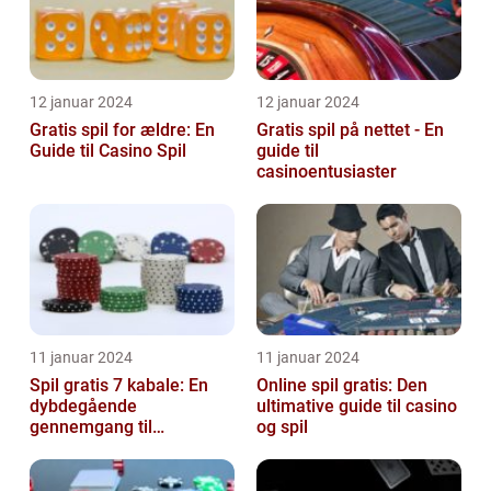
12 januar 2024
12 januar 2024
Gratis spil for ældre: En
Gratis spil på nettet - En
Guide til Casino Spil
guide til
casinoentusiaster
11 januar 2024
11 januar 2024
Spil gratis 7 kabale: En
Online spil gratis: Den
dybdegående
ultimative guide til casino
gennemgang til
og spil
casinospil-entusiaster