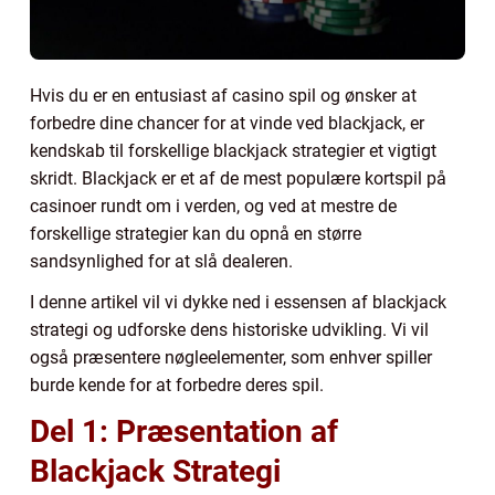
Hvis du er en entusiast af casino spil og ønsker at
forbedre dine chancer for at vinde ved blackjack, er
kendskab til forskellige blackjack strategier et vigtigt
skridt. Blackjack er et af de mest populære kortspil på
casinoer rundt om i verden, og ved at mestre de
forskellige strategier kan du opnå en større
sandsynlighed for at slå dealeren.
I denne artikel vil vi dykke ned i essensen af blackjack
strategi og udforske dens historiske udvikling. Vi vil
også præsentere nøgleelementer, som enhver spiller
burde kende for at forbedre deres spil.
Del 1: Præsentation af
Blackjack Strategi