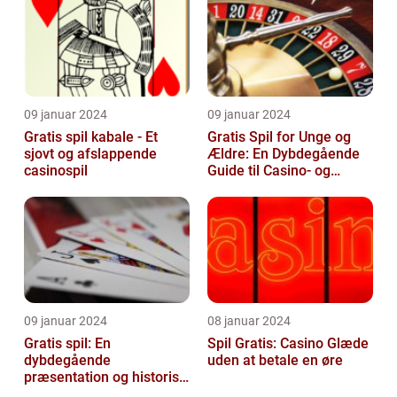
09 januar 2024
09 januar 2024
Gratis spil kabale - Et
Gratis Spil for Unge og
sjovt og afslappende
Ældre: En Dybdegående
casinospil
Guide til Casino- og
Spilverdenen
09 januar 2024
08 januar 2024
Gratis spil: En
Spil Gratis: Casino Glæde
dybdegående
uden at betale en øre
præsentation og historisk
gennemgang