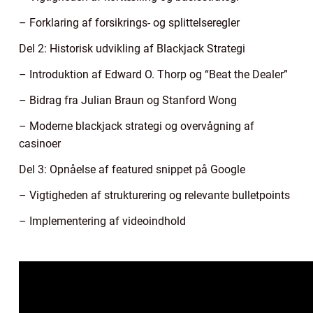
– Forklaring af forsikrings- og splittelseregler
Del 2: Historisk udvikling af Blackjack Strategi
– Introduktion af Edward O. Thorp og “Beat the Dealer”
– Bidrag fra Julian Braun og Stanford Wong
– Moderne blackjack strategi og overvågning af
casinoer
Del 3: Opnåelse af featured snippet på Google
– Vigtigheden af strukturering og relevante bulletpoints
– Implementering af videoindhold