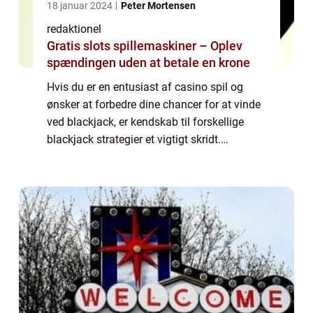
18 januar 2024
Peter Mortensen
redaktionel
Gratis slots spillemaskiner – Oplev
spændingen uden at betale en krone
Hvis du er en entusiast af casino spil og
ønsker at forbedre dine chancer for at vinde
ved blackjack, er kendskab til forskellige
blackjack strategier et vigtigt skridt.
Blackjack er et af de mest populære kortspil
på casinoer rundt om i verden, og v...