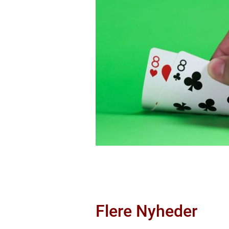
Flere Nyheder