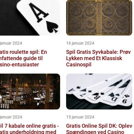
 januar 2024
16 januar 2024
atis roulette spil: En
Spil Gratis Syvkabale: Prøv
fattende guide til
Lykken med Et Klassisk
sino-entusiaster
Casinospil
 januar 2024
15 januar 2024
il 7 kabale online gratis -
Gratis Online Spil DK: Oplev
atis underholdning med
Spændingen ved Casino