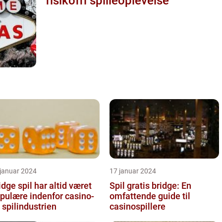
risikofri spilleoplevelse
 januar 2024
17 januar 2024
idge spil har altid været
Spil gratis bridge: En
pulære indenfor casino-
omfattende guide til
 spilindustrien
casinospillere