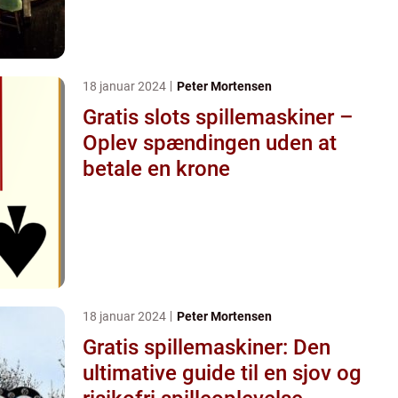
18 januar 2024
Peter Mortensen
Gratis slots spillemaskiner –
Oplev spændingen uden at
betale en krone
18 januar 2024
Peter Mortensen
Gratis spillemaskiner: Den
ultimative guide til en sjov og