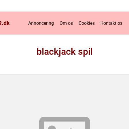
.
dk
Annoncering
Om os
Cookies
Kontakt os
blackjack spil