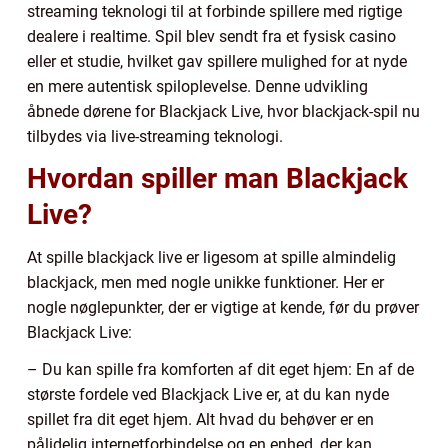
streaming teknologi til at forbinde spillere med rigtige
dealere i realtime. Spil blev sendt fra et fysisk casino
eller et studie, hvilket gav spillere mulighed for at nyde
en mere autentisk spiloplevelse. Denne udvikling
åbnede dørene for Blackjack Live, hvor blackjack-spil nu
tilbydes via live-streaming teknologi.
Hvordan spiller man Blackjack
Live?
At spille blackjack live er ligesom at spille almindelig
blackjack, men med nogle unikke funktioner. Her er
nogle nøglepunkter, der er vigtige at kende, før du prøver
Blackjack Live:
– Du kan spille fra komforten af dit eget hjem: En af de
største fordele ved Blackjack Live er, at du kan nyde
spillet fra dit eget hjem. Alt hvad du behøver er en
pålidelig internetforbindelse og en enhed, der kan