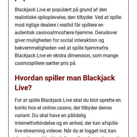
Blackjack Live er populært på grund af den
realistiske spiloplevelse, den tilbyder. Ved at spille
mod rigtige dealere i realtid får spillere en
autentisk casinoatmosfære hjemme. Derudover
giver muligheden for social interaktion og
bekvemmeligheden ved at spille hjemmefra
Blackjack Live en ekstra dimension, som mange
casinospillere sætter pris på.
Hvordan spiller man Blackjack
Live?
For at spille Blackjack Live skal du blot oprette en
konto hos et online casino, der tilbyder denne
variant. Du skal have en pålidelig
internetforbindelse og en enhed, der kan afspille
live-streaming videoer. Når du er logget ind, kan