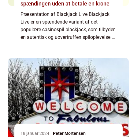
spændingen uden at betale en krone
Præsentation af Blackjack Live Blackjack
Live er en spændende variant af det
populære casinospil blackjack, som tilbyder
en autentisk og uovertruffen spiloplevelse.
Denne version af spillet giver spillere
mulighed for at spille mod rigtige dealere i ...
18 januar 2024
Peter Mortensen