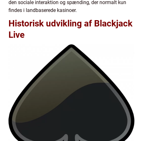
den sociale interaktion og spænding, der normalt kun
findes i landbaserede kasinoer.
Historisk udvikling af Blackjack
Live