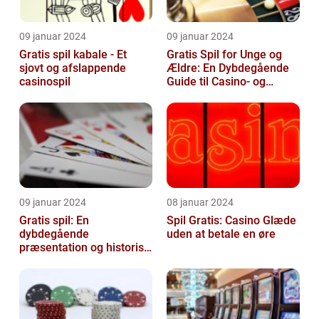
09 januar 2024
09 januar 2024
Gratis spil kabale - Et
Gratis Spil for Unge og
sjovt og afslappende
Ældre: En Dybdegående
casinospil
Guide til Casino- og
Spilverdenen
09 januar 2024
08 januar 2024
Gratis spil: En
Spil Gratis: Casino Glæde
dybdegående
uden at betale en øre
præsentation og historisk
gennemgang