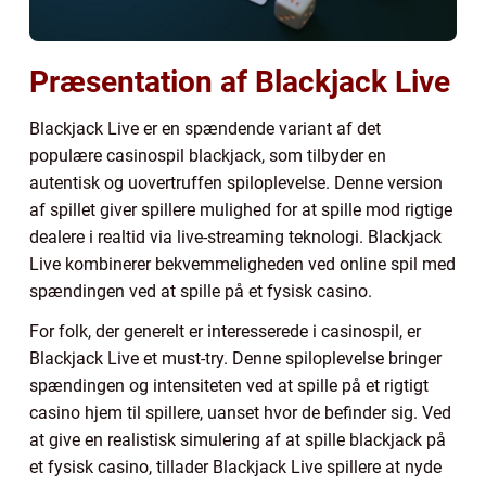
Præsentation af Blackjack Live
Blackjack Live er en spændende variant af det
populære casinospil blackjack, som tilbyder en
autentisk og uovertruffen spiloplevelse. Denne version
af spillet giver spillere mulighed for at spille mod rigtige
dealere i realtid via live-streaming teknologi. Blackjack
Live kombinerer bekvemmeligheden ved online spil med
spændingen ved at spille på et fysisk casino.
For folk, der generelt er interesserede i casinospil, er
Blackjack Live et must-try. Denne spiloplevelse bringer
spændingen og intensiteten ved at spille på et rigtigt
casino hjem til spillere, uanset hvor de befinder sig. Ved
at give en realistisk simulering af at spille blackjack på
et fysisk casino, tillader Blackjack Live spillere at nyde