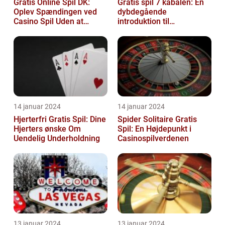
Gratis Online Spil DK:
Gratis spil 7 kabalen: En
Oplev Spændingen ved
dybdegående
Casino Spil Uden at
introduktion til
Brænde en Formue
vigtigheden af casinospil
14 januar 2024
14 januar 2024
Hjerterfri Gratis Spil: Dine
Spider Solitaire Gratis
Hjerters ønske Om
Spil: En Højdepunkt i
Uendelig Underholdning
Casinospilverdenen
13 januar 2024
13 januar 2024