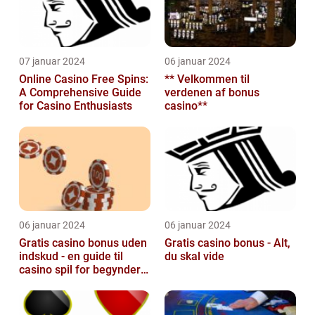
07 januar 2024
06 januar 2024
Online Casino Free Spins:
** Velkommen til
A Comprehensive Guide
verdenen af bonus
for Casino Enthusiasts
casino**
06 januar 2024
06 januar 2024
Gratis casino bonus uden
Gratis casino bonus - Alt,
indskud - en guide til
du skal vide
casino spil for begyndere
og erfarne