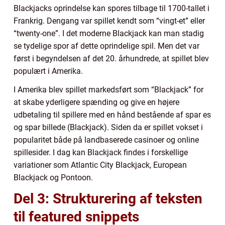
Blackjacks oprindelse kan spores tilbage til 1700-tallet i
Frankrig. Dengang var spillet kendt som “vingt-et” eller
“twenty-one”. I det moderne Blackjack kan man stadig
se tydelige spor af dette oprindelige spil. Men det var
først i begyndelsen af det 20. århundrede, at spillet blev
populært i Amerika.
I Amerika blev spillet markedsført som “Blackjack” for
at skabe yderligere spænding og give en højere
udbetaling til spillere med en hånd bestående af spar es
og spar billede (Blackjack). Siden da er spillet vokset i
popularitet både på landbaserede casinoer og online
spillesider. I dag kan Blackjack findes i forskellige
variationer som Atlantic City Blackjack, European
Blackjack og Pontoon.
Del 3: Strukturering af teksten
til featured snippets