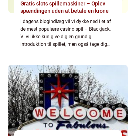
Gratis slots spillemaskiner – Oplev
spændingen uden at betale en krone
I dagens blogindlæg vil vi dykke ned i et af
de mest populære casino spil – Blackjack.
Vi vil ikke kun give dig en grundig
introduktion til spillet, men også tage dig
med på en historisk rejse for at se, hvordan
Blackjack har udviklet sig over ...