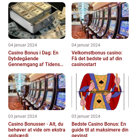
04 januar 2024
04 januar 2024
Casino Bonus i Dag: En
Velkomstbonus casino:
Dybdegående
Få det bedste ud af din
Gennemgang af Tidens
casinostart
Udvikling
03 januar 2024
03 januar 2024
Casino Bonusser - Alt, du
Bedste Casino Bonus: En
behøver at vide om ekstra
guide til at maksimere din
spilværdi
gevinst