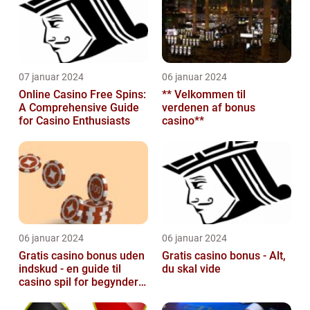
07 januar 2024
06 januar 2024
Online Casino Free Spins:
** Velkommen til
A Comprehensive Guide
verdenen af bonus
for Casino Enthusiasts
casino**
06 januar 2024
06 januar 2024
Gratis casino bonus uden
Gratis casino bonus - Alt,
indskud - en guide til
du skal vide
casino spil for begyndere
og erfarne