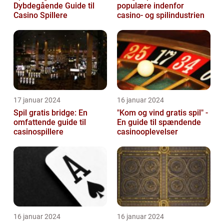
Dybdegående Guide til
populære indenfor
Casino Spillere
casino- og spilindustrien
17 januar 2024
16 januar 2024
Spil gratis bridge: En
"Kom og vind gratis spil" -
omfattende guide til
En guide til spændende
casinospillere
casinooplevelser
16 januar 2024
16 januar 2024