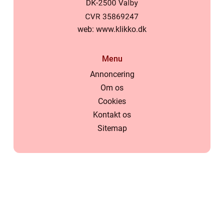
web:
www.klikko.dk
Menu
Annoncering
Om os
Cookies
Kontakt os
Sitemap