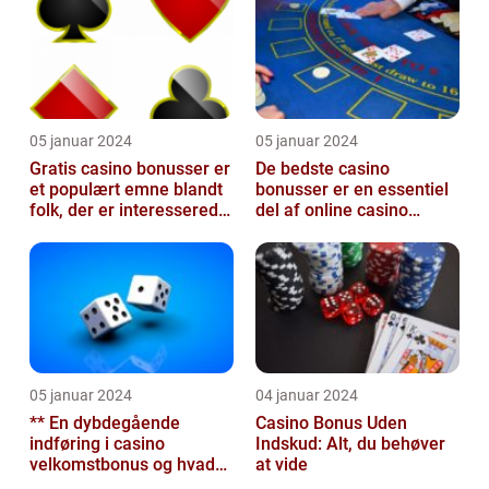
05 januar 2024
05 januar 2024
Gratis casino bonusser er
De bedste casino
et populært emne blandt
bonusser er en essentiel
folk, der er interesserede
del af online casino
i casino spil
spiloplevelsen
05 januar 2024
04 januar 2024
** En dybdegående
Casino Bonus Uden
indføring i casino
Indskud: Alt, du behøver
velkomstbonus og hvad
at vide
du bør vide**