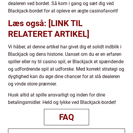
dealeren ved bordet. Så kom i gang og sæt dig ved
Blackjack-bordet for at opleve en ægte casinofavorit!
Læs også: [LINK TIL
RELATERET ARTIKEL]
Vi håber, at denne artikel har givet dig et solidt indblik i
Blackjack og dens historie. Uanset om du er en erfaren
spiller eller ny til casino spil, er Blackjack et spændende
og udfordrende spil at udforske. Med korrekt strategi og
dygtighed kan du øge dine chancer for at slå dealeren
og vinde store præmier.
Husk altid at spille ansvarligt og inden for dine
betalingsmidler. Held og lykke ved Blackjack-bordet!
FAQ