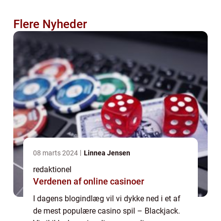
Flere Nyheder
08 marts 2024
Linnea Jensen
redaktionel
Verdenen af online casinoer
I dagens blogindlæg vil vi dykke ned i et af
de mest populære casino spil – Blackjack.