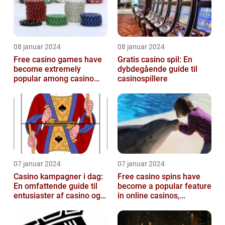
08 januar 2024
08 januar 2024
Free casino games have
Gratis casino spil: En
become extremely
dybdegående guide til
popular among casino
casinospillere
enthusiasts
07 januar 2024
07 januar 2024
Casino kampagner i dag:
Free casino spins have
En omfattende guide til
become a popular feature
entusiaster af casino og
in online casinos,
spil
providing players with an
excitin...