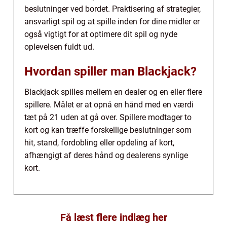
beslutninger ved bordet. Praktisering af strategier,
ansvarligt spil og at spille inden for dine midler er
også vigtigt for at optimere dit spil og nyde
oplevelsen fuldt ud.
Hvordan spiller man Blackjack?
Blackjack spilles mellem en dealer og en eller flere
spillere. Målet er at opnå en hånd med en værdi
tæt på 21 uden at gå over. Spillere modtager to
kort og kan træffe forskellige beslutninger som
hit, stand, fordobling eller opdeling af kort,
afhængigt af deres hånd og dealerens synlige
kort.
Få læst flere indlæg her