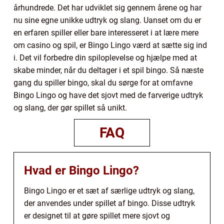
århundrede. Det har udviklet sig gennem årene og har
nu sine egne unikke udtryk og slang. Uanset om du er
en erfaren spiller eller bare interesseret i at lære mere
om casino og spil, er Bingo Lingo værd at sætte sig ind
i. Det vil forbedre din spiloplevelse og hjælpe med at
skabe minder, når du deltager i et spil bingo. Så næste
gang du spiller bingo, skal du sørge for at omfavne
Bingo Lingo og have det sjovt med de farverige udtryk
og slang, der gør spillet så unikt.
FAQ
Hvad er Bingo Lingo?
Bingo Lingo er et sæt af særlige udtryk og slang,
der anvendes under spillet af bingo. Disse udtryk
er designet til at gøre spillet mere sjovt og