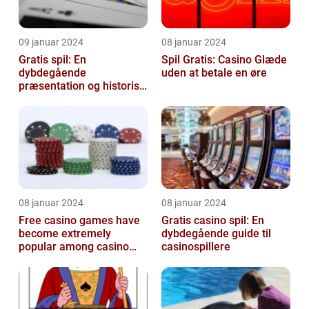
09 januar 2024
08 januar 2024
Gratis spil: En
Spil Gratis: Casino Glæde
dybdegående
uden at betale en øre
præsentation og historisk
gennemgang
08 januar 2024
08 januar 2024
Free casino games have
Gratis casino spil: En
become extremely
dybdegående guide til
popular among casino
casinospillere
enthusiasts