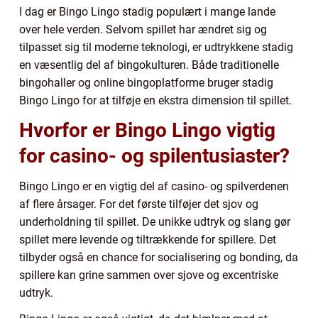
I dag er Bingo Lingo stadig populært i mange lande
over hele verden. Selvom spillet har ændret sig og
tilpasset sig til moderne teknologi, er udtrykkene stadig
en væsentlig del af bingokulturen. Både traditionelle
bingohaller og online bingoplatforme bruger stadig
Bingo Lingo for at tilføje en ekstra dimension til spillet.
Hvorfor er Bingo Lingo vigtig
for casino- og spilentusiaster?
Bingo Lingo er en vigtig del af casino- og spilverdenen
af flere årsager. For det første tilføjer det sjov og
underholdning til spillet. De unikke udtryk og slang gør
spillet mere levende og tiltrækkende for spillere. Det
tilbyder også en chance for socialisering og bonding, da
spillere kan grine sammen over sjove og excentriske
udtryk.