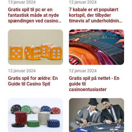
13 januar 2024
12 januar 2024
Gratis spil til pc er en
7 kabale er et populært
fantastisk måde at nyde
kortspil, der tilbyder
spændingen ved casino
timevis af underholdning
spil uden at skulle bruge
for alle, der er
din...
interessere...
12 januar 2024
12 januar 2024
Gratis spil for ældre: En
Gratis spil på nettet - En
Guide til Casino Spil
guide til
casinoentusiaster