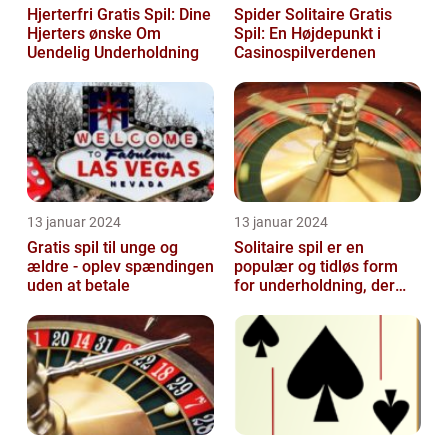
Hjerterfri Gratis Spil: Dine
Spider Solitaire Gratis
Hjerters ønske Om
Spil: En Højdepunkt i
Uendelig Underholdning
Casinospilverdenen
13 januar 2024
13 januar 2024
Gratis spil til unge og
Solitaire spil er en
ældre - oplev spændingen
populær og tidløs form
uden at betale
for underholdning, der
har tiltrukket spillere i
årtier...