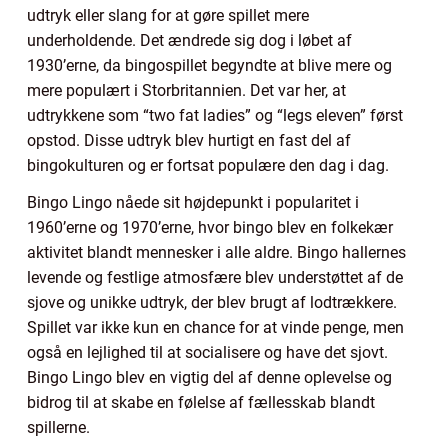
udtryk eller slang for at gøre spillet mere
underholdende. Det ændrede sig dog i løbet af
1930’erne, da bingospillet begyndte at blive mere og
mere populært i Storbritannien. Det var her, at
udtrykkene som “two fat ladies” og “legs eleven” først
opstod. Disse udtryk blev hurtigt en fast del af
bingokulturen og er fortsat populære den dag i dag.
Bingo Lingo nåede sit højdepunkt i popularitet i
1960’erne og 1970’erne, hvor bingo blev en folkekær
aktivitet blandt mennesker i alle aldre. Bingo hallernes
levende og festlige atmosfære blev understøttet af de
sjove og unikke udtryk, der blev brugt af lodtrækkere.
Spillet var ikke kun en chance for at vinde penge, men
også en lejlighed til at socialisere og have det sjovt.
Bingo Lingo blev en vigtig del af denne oplevelse og
bidrog til at skabe en følelse af fællesskab blandt
spillerne.