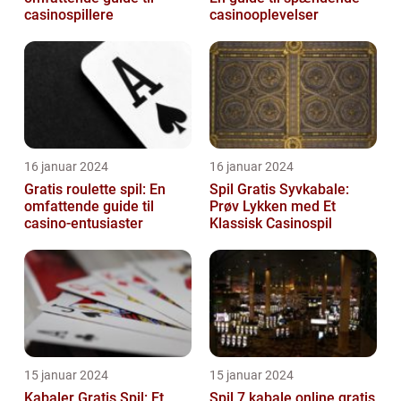
casinospillere
casinooplevelser
16 januar 2024
16 januar 2024
Gratis roulette spil: En
Spil Gratis Syvkabale:
omfattende guide til
Prøv Lykken med Et
casino-entusiaster
Klassisk Casinospil
15 januar 2024
15 januar 2024
Kabaler Gratis Spil: Et
Spil 7 kabale online gratis