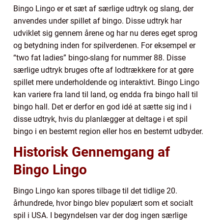
Bingo Lingo er et sæt af særlige udtryk og slang, der
anvendes under spillet af bingo. Disse udtryk har
udviklet sig gennem årene og har nu deres eget sprog
og betydning inden for spilverdenen. For eksempel er
“two fat ladies” bingo-slang for nummer 88. Disse
særlige udtryk bruges ofte af lodtrækkere for at gøre
spillet mere underholdende og interaktivt. Bingo Lingo
kan variere fra land til land, og endda fra bingo hall til
bingo hall. Det er derfor en god idé at sætte sig ind i
disse udtryk, hvis du planlægger at deltage i et spil
bingo i en bestemt region eller hos en bestemt udbyder.
Historisk Gennemgang af
Bingo Lingo
Bingo Lingo kan spores tilbage til det tidlige 20.
århundrede, hvor bingo blev populært som et socialt
spil i USA. I begyndelsen var der dog ingen særlige