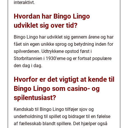
interaktivt.
Hvordan har Bingo Lingo
udviklet sig over tid?
Bingo Lingo har udviklet sig gennem årene og har
fået sin egen unikke sprog og betydning inden for
spilverdenen. Udtrykkene opstod først i
Storbritannien i 1930'erne og er fortsat populære
den dag i dag.
Hvorfor er det vigtigt at kende til
Bingo Lingo som casino- og
spilentusiast?
Kendskab til Bingo Lingo tilføjer sjov og
underholdning til spillet og bidrager til en følelse
af fællesskab blandt spillere. Det hjælper også