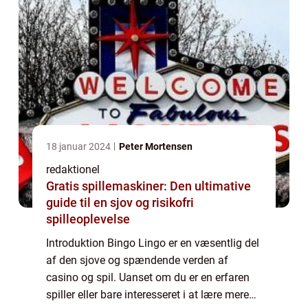
18 januar 2024
Peter Mortensen
redaktionel
Gratis spillemaskiner: Den ultimative
guide til en sjov og risikofri
spilleoplevelse
Introduktion Bingo Lingo er en væsentlig del
af den sjove og spændende verden af
casino og spil. Uanset om du er en erfaren
spiller eller bare interesseret i at lære mere