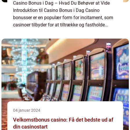
Casino Bonus i Dag – Hvad Du Behøver at Vide
Introduktion til Casino Bonus i Dag Casino
bonusser er en populær form for incitament, som
casinoer tilbyder for at tiltrække og fastholde
spillere. Disse bonusser kan variere betydeligt i
form og st...
04 januar 2024
Velkomstbonus casino: Få det bedste ud af
din casinostart