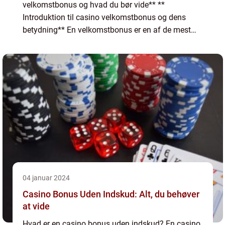
velkomstbonus og hvad du bør vide** **
Introduktion til casino velkomstbonus og dens
betydning** En velkomstbonus er en af de mest
almindelige former for bonusser, som online
casinoer tilbyder for at tiltrække nye...
04 januar 2024
Casino Bonus Uden Indskud: Alt, du behøver
at vide
Hvad er en casino bonus uden indskud? En casino