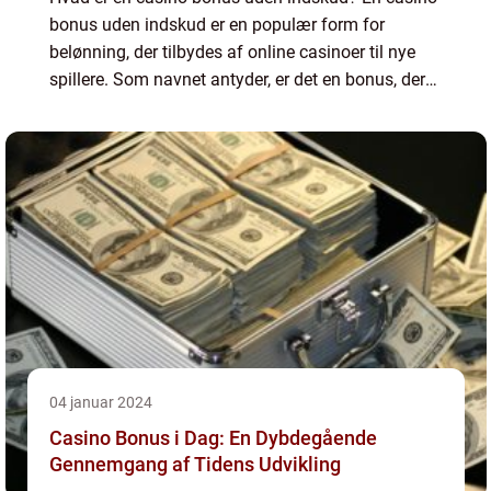
bonus uden indskud er en populær form for
belønning, der tilbydes af online casinoer til nye
spillere. Som navnet antyder, er det en bonus, der
gives uden at kræve en indbetaling fra spilleren.
Det er e...
04 januar 2024
Casino Bonus i Dag: En Dybdegående
Gennemgang af Tidens Udvikling