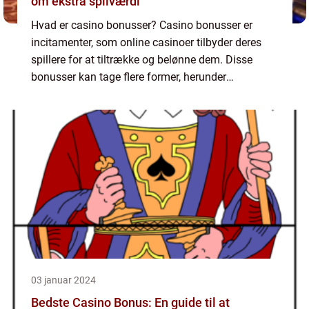
om ekstra spilværdi
Hvad er casino bonusser? Casino bonusser er
incitamenter, som online casinoer tilbyder deres
spillere for at tiltrække og belønne dem. Disse
bonusser kan tage flere former, herunder
velkomstbonusser, indskudsbonusser, gratis spins,
loyalitetsbonusser...
03 januar 2024
Bedste Casino Bonus: En guide til at