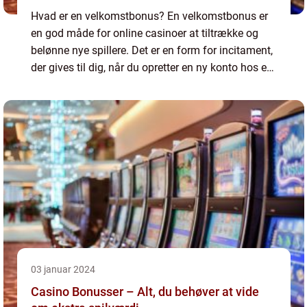
Hvad er en velkomstbonus? En velkomstbonus er
en god måde for online casinoer at tiltrække og
belønne nye spillere. Det er en form for incitament,
der gives til dig, når du opretter en ny konto hos et
online casino og foretager din første indbetaling...
03 januar 2024
Casino Bonusser – Alt, du behøver at vide