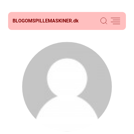
BLOGOMSPILLEMASKINER.
dk